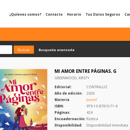
¿Quíenes somos?
Contacto
Horario
Tus Datos Seguros
Ca
Busqueda avanzada
MI AMOR ENTRE PÁGINAS. G
GREENWOOD, KIRSTY
Editorial:
CONTRALUZ
Año de edición:
2026
Materia
Juvenil
ISBN:
979-13-87810-71-9
Páginas:
424
Encuadernación:
Rústica
Disponibilidad:
Disponibilidad inmediata