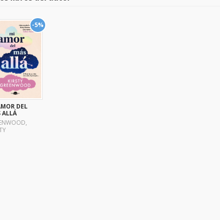
-5%
AMOR DEL
 ALLÁ
ENWOOD,
TY