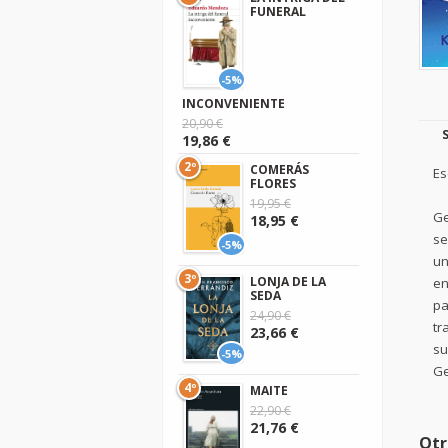
FUNERAL
-5%
INCONVENIENTE
20,90 €
19,86 €
2º
COMERÁS
Es
FLORES
19,95 €
Ge
18,95 €
se
-5%
un
3º
LONJA DE LA
en
SEDA
pa
24,90 €
tr
23,66 €
su
-5%
Ge
4º
MAITE
22,90 €
21,76 €
Otr