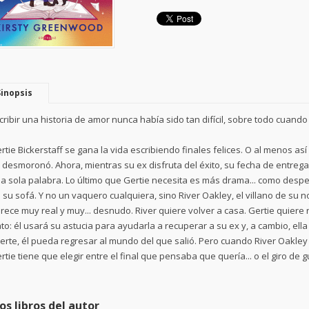
Sinopsis
cribir una historia de amor nunca había sido tan difícil, sobre todo cuando 
rtie Bickerstaff se gana la vida escribiendo finales felices. O al menos a
 desmoronó. Ahora, mientras su ex disfruta del éxito, su fecha de entrega 
a sola palabra. Lo último que Gertie necesita es más drama... como desp
 su sofá. Y no un vaquero cualquiera, sino River Oakley, el villano de su
rece muy real y muy... desnudo. River quiere volver a casa. Gertie quiere
ato: él usará su astucia para ayudarla a recuperar a su ex y, a cambio, ell
erte, él pueda regresar al mundo del que salió. Pero cuando River Oakley
rtie tiene que elegir entre el final que pensaba que quería... o el giro de g
os libros del autor