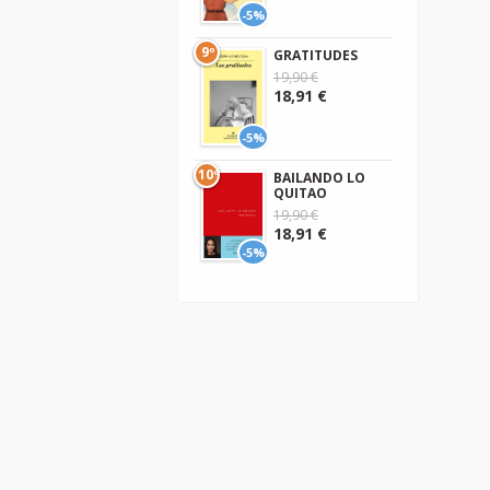
-5%
9º
GRATITUDES
19,90 €
18,91 €
-5%
10º
BAILANDO LO
QUITAO
19,90 €
18,91 €
-5%