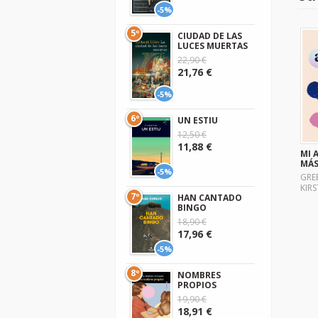
-5%
5º
CIUDAD DE LAS
LUCES MUERTAS
22,90 €
21,76 €
-5%
6º
UN ESTIU
12,50 €
11,88 €
MI 
MÁS
-5%
GRE
KIRS
7º
HAN CANTADO
BINGO
18,90 €
17,96 €
-5%
8º
NOMBRES
PROPIOS
19,90 €
18,91 €