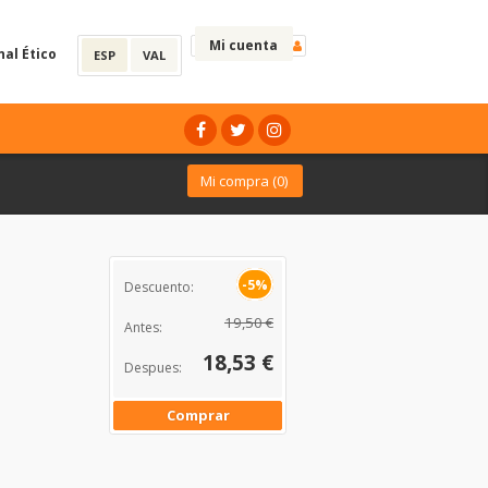
Mi cuenta
nal Ético
ESP
VAL
Mi compra (
0
)
-5%
Descuento:
19,50 €
Antes:
18,53 €
Despues:
Comprar