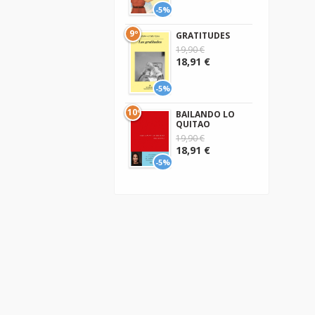
-5%
9º
GRATITUDES
19,90 €
18,91 €
-5%
10º
BAILANDO LO
QUITAO
19,90 €
18,91 €
-5%