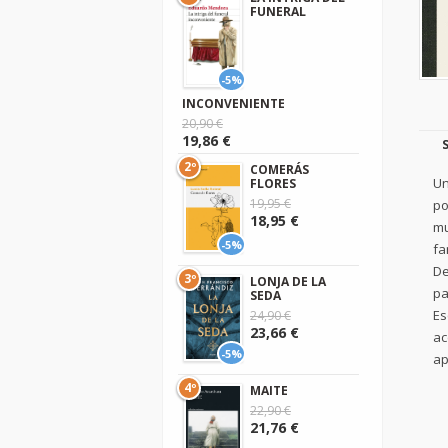
FUNERAL
-5%
INCONVENIENTE
20,90 €
19,86 €
2º
COMERÁS
Un
FLORES
19,95 €
po
18,95 €
mu
-5%
fa
De
3º
LONJA DE LA
pa
SEDA
Es
24,90 €
23,66 €
ac
-5%
ap
4º
MAITE
22,90 €
21,76 €