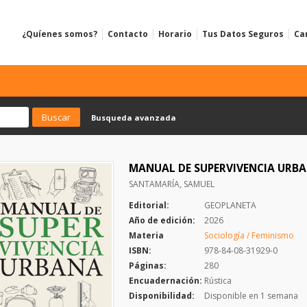
¿Quíenes somos?
Contacto
Horario
Tus Datos Seguros
Ca
Busqueda avanzada
MANUAL DE SUPERVIVENCIA URB
SANTAMARÍA, SAMUEL
Editorial:
GEOPLANETA
Año de edición:
2026
Materia
Sociología / Feminismo
ISBN:
978-84-08-31929-0
Páginas:
280
Encuadernación:
Rústica
Disponibilidad:
Disponible en 1 semana