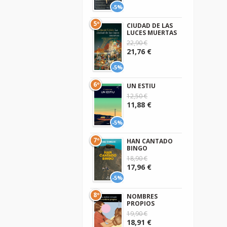
-5%
5º
CIUDAD DE LAS
LUCES MUERTAS
22,90 €
21,76 €
-5%
6º
UN ESTIU
12,50 €
11,88 €
-5%
7º
HAN CANTADO
BINGO
18,90 €
17,96 €
-5%
8º
NOMBRES
PROPIOS
19,90 €
18,91 €