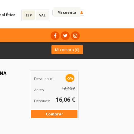
Mi cuenta
nal Ético
ESP
VAL
Mi compra (
0
)
ANA
-5%
Descuento:
16,90 €
Antes:
16,06 €
Despues:
Comprar