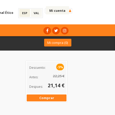
Mi cuenta
nal Ético
ESP
VAL
Mi compra (
0
)
-5%
Descuento:
22,25 €
Antes:
21,14 €
Despues:
Comprar