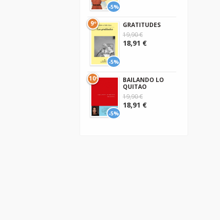
-5%
9º
GRATITUDES
19,90 €
18,91 €
-5%
10º
BAILANDO LO
QUITAO
19,90 €
18,91 €
-5%