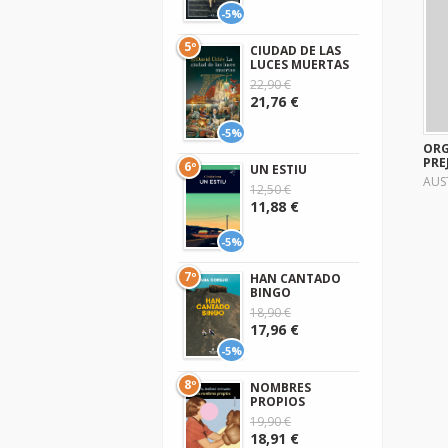
-5%
5º
CIUDAD DE LAS
LUCES MUERTAS
22,90 €
21,76 €
-5%
ORG
PRE
6º
UN ESTIU
AUS
12,50 €
11,88 €
-5%
7º
HAN CANTADO
BINGO
18,90 €
17,96 €
-5%
8º
NOMBRES
PROPIOS
19,90 €
18,91 €