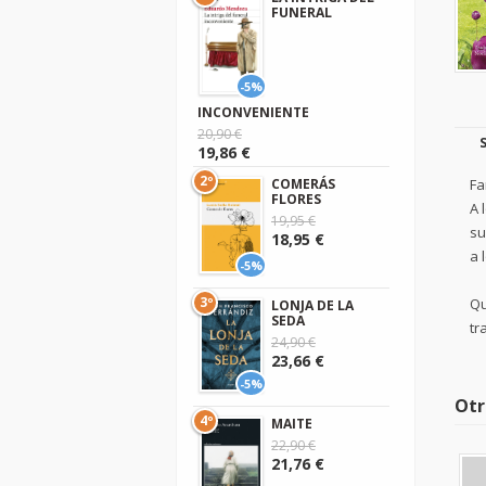
FUNERAL
-5%
INCONVENIENTE
20,90 €
19,86 €
2º
Fa
COMERÁS
FLORES
A 
19,95 €
su
18,95 €
a 
-5%
3º
Qu
LONJA DE LA
SEDA
tr
24,90 €
23,66 €
-5%
Otr
4º
MAITE
22,90 €
21,76 €