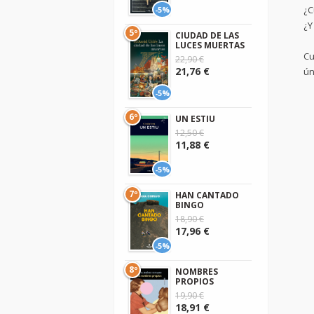
¿C
-5%
¿Y
5º
CIUDAD DE LAS
LUCES MUERTAS
Cu
22,90 €
21,76 €
ún
-5%
6º
UN ESTIU
12,50 €
11,88 €
-5%
7º
HAN CANTADO
BINGO
18,90 €
17,96 €
-5%
8º
NOMBRES
PROPIOS
19,90 €
18,91 €