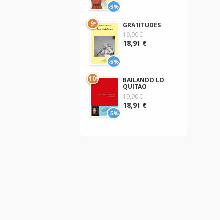
-5%
9º
GRATITUDES
19,90 €
18,91 €
-5%
10º
BAILANDO LO
QUITAO
19,90 €
18,91 €
-5%