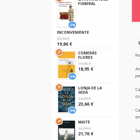
FUNERAL
-5%
INCONVENIENTE
20,90 €
19,86 €
2º
COMERÁS
Na
FLORES
19,95 €
An
18,95 €
pe
-5%
3º
LONJA DE LA
Ca
SEDA
co
24,90 €
23,66 €
Ca
-5%
en
4º
MAITE
22,90 €
So
21,76 €