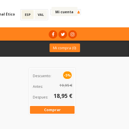
Mi cuenta
nal Ético
ESP
VAL
Mi compra (
0
)
-5%
Descuento:
19,95 €
Antes:
18,95 €
Despues:
Comprar