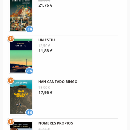
22,90 €
21,76 €
-5%
6º
UN ESTIU
12,50 €
11,88 €
-5%
7º
HAN CANTADO BINGO
18,90 €
17,96 €
-5%
8º
NOMBRES PROPIOS
19,90 €