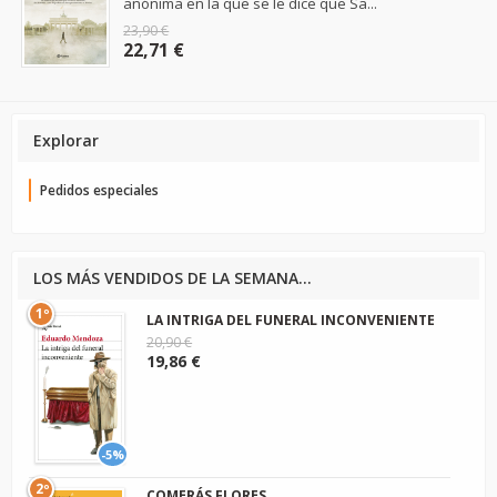
anónima en la que se le dice que Sa...
23,90 €
22,71 €
Explorar
Pedidos especiales
LOS MÁS VENDIDOS DE LA SEMANA...
1º
LA INTRIGA DEL FUNERAL INCONVENIENTE
20,90 €
19,86 €
-5%
2º
COMERÁS FLORES