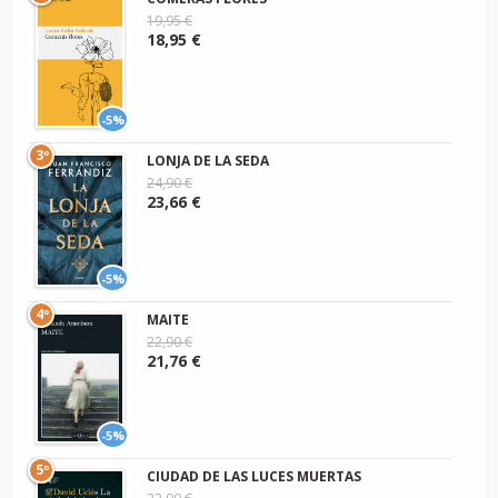
19,95 €
18,95 €
-5%
3º
LONJA DE LA SEDA
24,90 €
23,66 €
-5%
4º
MAITE
22,90 €
21,76 €
-5%
5º
CIUDAD DE LAS LUCES MUERTAS