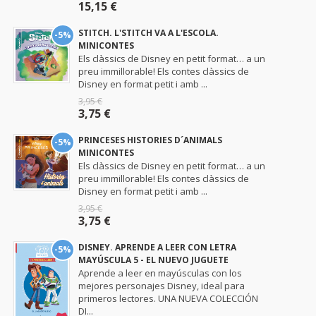
15,15 €
STITCH. L'STITCH VA A L'ESCOLA.
-5%
MINICONTES
Els clàssics de Disney en petit format… a un
preu immillorable! Els contes clàssics de
Disney en format petit i amb ...
3,95 €
3,75 €
PRINCESES HISTORIES D´ANIMALS
-5%
MINICONTES
Els clàssics de Disney en petit format… a un
preu immillorable! Els contes clàssics de
Disney en format petit i amb ...
3,95 €
3,75 €
DISNEY. APRENDE A LEER CON LETRA
-5%
MAYÚSCULA 5 - EL NUEVO JUGUETE
Aprende a leer en mayúsculas con los
mejores personajes Disney, ideal para
primeros lectores. UNA NUEVA COLECCIÓN
DI...