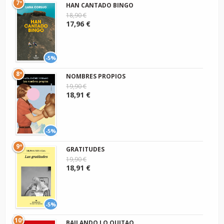
7º
HAN CANTADO BINGO
18,90 €
17,96 €
-5%
8º
NOMBRES PROPIOS
19,90 €
18,91 €
-5%
9º
GRATITUDES
19,90 €
18,91 €
-5%
10º
BAILANDO LO QUITAO