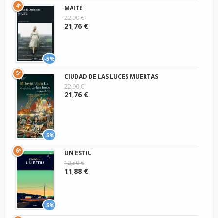
4º
MAITE
22,90 €
21,76 €
-5%
5º
CIUDAD DE LAS LUCES MUERTAS
22,90 €
21,76 €
-5%
6º
UN ESTIU
12,50 €
11,88 €
-5%