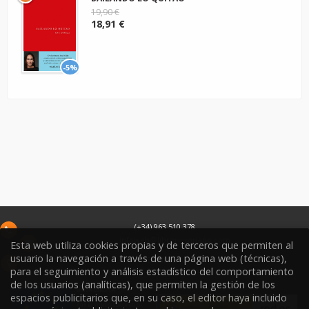
19,90 €
18,91 €
-5%
(+34) 963 510 378
infoweb@libreriasoriano.com
Esta web utiliza cookies propias y de terceros que permiten al
usuario la navegación a través de una página web (técnicas),
C/ Xàtiva 15
para el seguimiento y análisis estadístico del comportamiento
46002
Valencia
España
de los usuarios (analíticas), que permiten la gestión de los
espacios publicitarios que, en su caso, el editor haya incluido