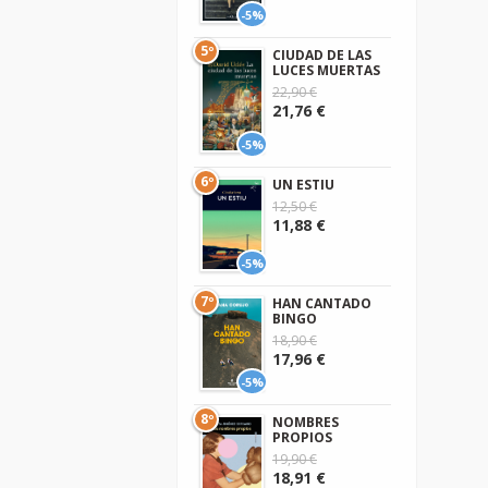
-5%
5º
CIUDAD DE LAS
LUCES MUERTAS
22,90 €
21,76 €
-5%
6º
UN ESTIU
12,50 €
11,88 €
-5%
7º
HAN CANTADO
BINGO
18,90 €
17,96 €
-5%
8º
NOMBRES
PROPIOS
19,90 €
18,91 €