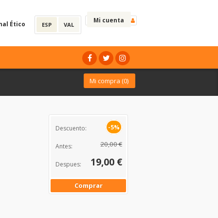
Mi cuenta
nal Ético
ESP
VAL
Mi compra (
0
)
-5%
Descuento:
20,00 €
Antes:
19,00 €
Despues:
Comprar