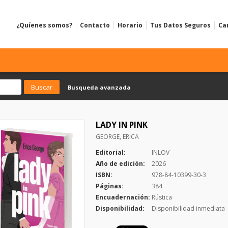
¿Quíenes somos?
Contacto
Horario
Tus Datos Seguros
Ca
Busqueda avanzada
LADY IN PINK
GEORGE, ERICA
Editorial:
INLOV
Año de edición:
2026
ISBN:
978-84-10399-30-3
Páginas:
384
Encuadernación:
Rústica
Disponibilidad:
Disponibilidad inmediata