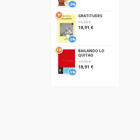
-5%
9º
GRATITUDES
19,90 €
18,91 €
-5%
10º
BAILANDO LO
QUITAO
19,90 €
18,91 €
-5%