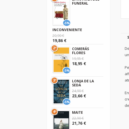
FUNERAL
-5%
INCONVENIENTE
20,90 €
19,86 €
2º
De
COMERÁS
FLORES
un
19,95 €
18,95 €
Pe
-5%
añ
at
3º
LONJA DE LA
SEDA
24,90 €
En
23,66 €
cr
-5%
de
4º
MAITE
22,90 €
21,76 €