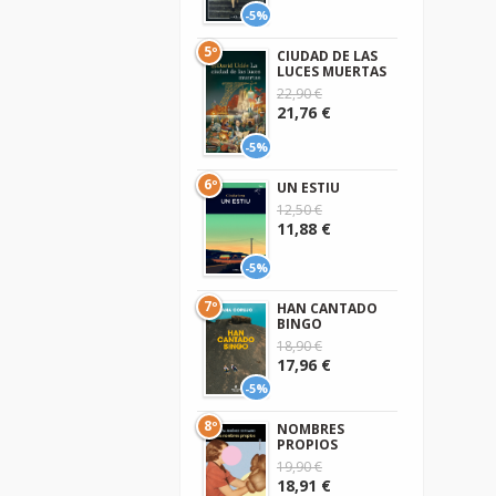
-5%
5º
CIUDAD DE LAS
LUCES MUERTAS
22,90 €
21,76 €
-5%
6º
UN ESTIU
12,50 €
11,88 €
-5%
7º
HAN CANTADO
BINGO
18,90 €
17,96 €
-5%
8º
NOMBRES
PROPIOS
19,90 €
18,91 €