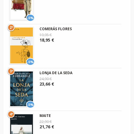
-5%
2º
COMERÁS FLORES
19,95 €
18,95 €
-5%
3º
LONJA DE LA SEDA
24,90 €
23,66 €
-5%
4º
MAITE
22,90 €
21,76 €