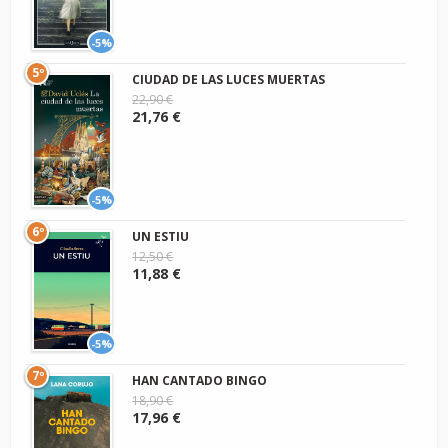
-5%
5º
CIUDAD DE LAS LUCES MUERTAS
22,90 €
21,76 €
-5%
6º
UN ESTIU
12,50 €
11,88 €
-5%
7º
HAN CANTADO BINGO
18,90 €
17,96 €