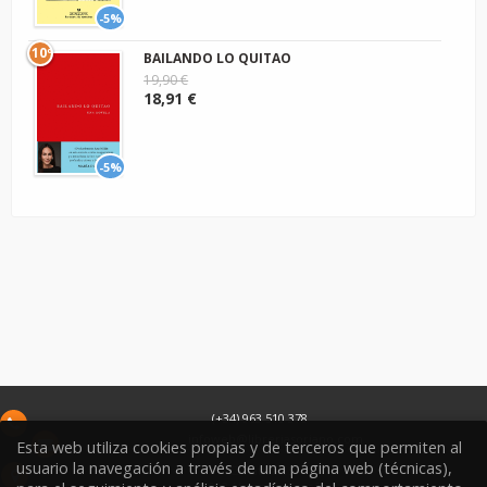
-5%
10º
BAILANDO LO QUITAO
19,90 €
18,91 €
-5%
(+34) 963 510 378
infoweb@libreriasoriano.com
Esta web utiliza cookies propias y de terceros que permiten al
usuario la navegación a través de una página web (técnicas),
C/ Xàtiva 15
46002
Valencia
España