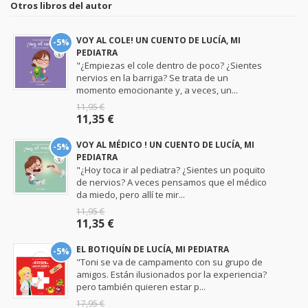
Otros libros del autor
VOY AL COLE! UN CUENTO DE LUCÍA, MI
-5%
PEDIATRA
"¿Empiezas el cole dentro de poco? ¿Sientes
nervios en la barriga? Se trata de un
momento emocionante y, a veces, un...
11,95 €
11,35 €
VOY AL MÉDICO ! UN CUENTO DE LUCÍA, MI
-5%
PEDIATRA
"¿Hoy toca ir al pediatra? ¿Sientes un poquito
de nervios? A veces pensamos que el médico
da miedo, pero allí te mir...
11,95 €
11,35 €
EL BOTIQUÍN DE LUCÍA, MI PEDIATRA
-5%
"Toni se va de campamento con su grupo de
amigos. Están ilusionados por la experiencia?
pero también quieren estar p...
17,95 €