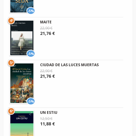
-5%
4º
MAITE
22,90 €
21,76 €
-5%
5º
CIUDAD DE LAS LUCES MUERTAS
22,90 €
21,76 €
-5%
6º
UN ESTIU
12,50 €
11,88 €