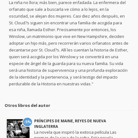
La niña no llora; más bien, parece enfadada. La enfermera del
orfanato que sale a buscarla ve cómo a lo lejos, en la
oscuridad, se alejan dos mujeres. Casi diez años después, en
St. Cloud?s siguen sin encontrar una familia de acogida para
esa niña, llamada Esther. Precisamente por entonces, los
Winslow, un matrimonio que vive en New Hampshire, deciden
adoptar un hijo más, pero recorrerán varios orfanatos antes de
decantarse por St. Cloud?s. Allí les cuentan la historia de Esther,
quien será acogida por los Winslow y se convertirá en una
especie de ángel de la guarda para su nueva familia. Su vida
será una historia de supervivencia y una profunda exploración
de la identidad y la pertenencia, y será testigo del impacto
perdurable de la Historia en nuestras vidas."
Otros libros del autor
PRÍNCIPES DE MAINE, REYES DE NUEVA
-5%
INGLATERRA
La novela que inspiró la exitosa película Las
normas de la casa de la sidra. Esta novela