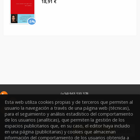
18,91 €
-5%
(+34) 963 510 378
infoweb@libreriasoriano.com
Esta web utiliza cookies propias y de terceros que permiten al
usuario la navegación a través de una página web (técnicas),
C/ Xàtiva 15
46002
Valencia
España
para el seguimiento y análisis estadístico del comportamiento
de los usuarios (analíticas), que permiten la gestión de los
espacios publicitarios que, en su caso, el editor haya incluido
en una página (publicitarias) y cookies que almacenan
información del comportamiento de los usuarios obtenida a