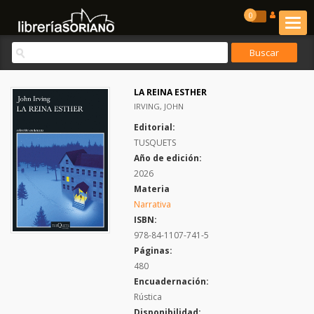
0
LA REINA ESTHER
IRVING, JOHN
Editorial:
TUSQUETS
Año de edición:
2026
Materia
Narrativa
ISBN:
978-84-1107-741-5
Páginas:
480
Encuadernación:
Rústica
Disponibilidad: