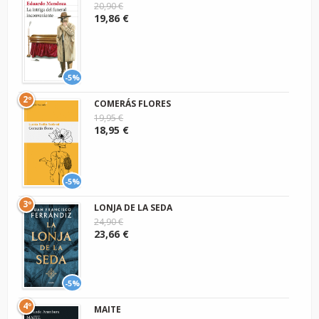
20,90 €
19,86 €
-5%
2º
COMERÁS FLORES
19,95 €
18,95 €
-5%
3º
LONJA DE LA SEDA
24,90 €
23,66 €
-5%
4º
MAITE