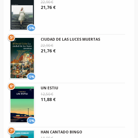
22,90 €
21,76 €
-5%
5º
CIUDAD DE LAS LUCES MUERTAS
22,90 €
21,76 €
-5%
6º
UN ESTIU
12,50 €
11,88 €
-5%
7º
HAN CANTADO BINGO