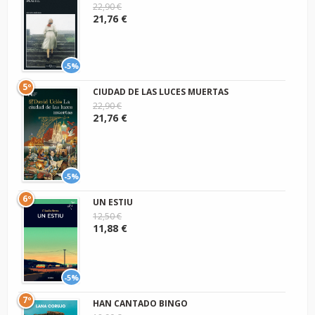
22,90 €
21,76 €
-5%
5º
CIUDAD DE LAS LUCES MUERTAS
22,90 €
21,76 €
-5%
6º
UN ESTIU
12,50 €
11,88 €
-5%
7º
HAN CANTADO BINGO