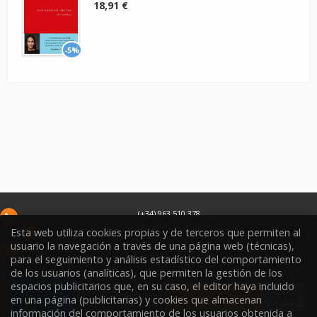
18,91 €
-5%
(+34) 963 510 378
infoweb@libreriasoriano.com
Esta web utiliza cookies propias y de terceros que permiten al
usuario la navegación a través de una página web (técnicas),
C/ Xàtiva 15
para el seguimiento y análisis estadístico del comportamiento
46002
Valencia
España
de los usuarios (analíticas), que permiten la gestión de los
espacios publicitarios que, en su caso, el editor haya incluido
en una página (publicitarias) y cookies que almacenan
información del comportamiento de los usuarios obtenida a