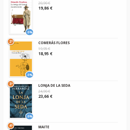
20,90 €
19,86 €
-5%
2º
COMERÁS FLORES
19,95 €
18,95 €
-5%
3º
LONJA DE LA SEDA
24,90 €
23,66 €
-5%
4º
MAITE