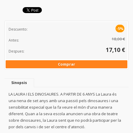
-5%
Descuento:
18,00 €
Antes:
17,10 €
Despues:
Comprar
Sinopsis
LA LAURA I ELS DINOSAURES. A PARTIR DE 6 ANYS La Laura és
una nena de set anys amb una passió pels dinosaures i una
sensibilitat especial que la fa veure el món d'una manera
diferent. Quan a la seva escola anuncien una obra de teatre
sobre dinosaures, la Laura sent que no podrà participar per la
por dels canvis i de ser el centre d'atenció.