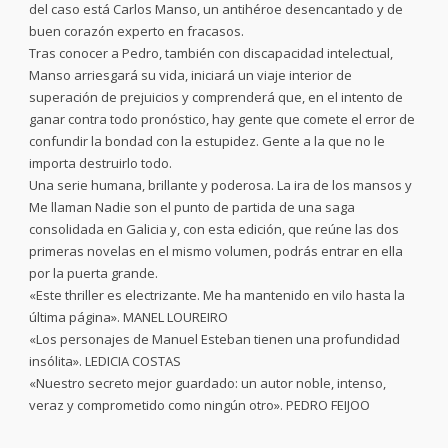
del caso está Carlos Manso, un antihéroe desencantado y de
buen corazón experto en fracasos.
Tras conocer a Pedro, también con discapacidad intelectual,
Manso arriesgará su vida, iniciará un viaje interior de
superación de prejuicios y comprenderá que, en el intento de
ganar contra todo pronóstico, hay gente que comete el error de
confundir la bondad con la estupidez. Gente a la que no le
importa destruirlo todo.
Una serie humana, brillante y poderosa. La ira de los mansos y
Me llaman Nadie son el punto de partida de una saga
consolidada en Galicia y, con esta edición, que reúne las dos
primeras novelas en el mismo volumen, podrás entrar en ella
por la puerta grande.
«Este thriller es electrizante. Me ha mantenido en vilo hasta la
última página». MANEL LOUREIRO
«Los personajes de Manuel Esteban tienen una profundidad
insólita». LEDICIA COSTAS
«Nuestro secreto mejor guardado: un autor noble, intenso,
veraz y comprometido como ningún otro». PEDRO FEIJOO