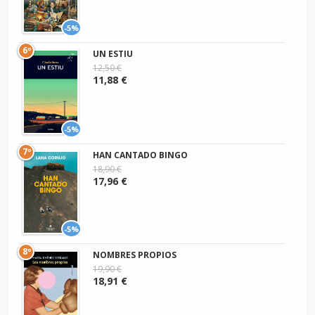
-5%
6º
UN ESTIU
12,50 €
11,88 €
-5%
7º
HAN CANTADO BINGO
18,90 €
17,96 €
-5%
8º
NOMBRES PROPIOS
19,90 €
18,91 €