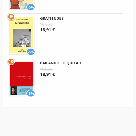
-5%
9º
GRATITUDES
19,90 €
18,91 €
-5%
10º
BAILANDO LO QUITAO
19,90 €
18,91 €
-5%