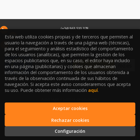
(+34) 963 510 378
infoweb@libreriasoriano.com
Esta web utiliza cookies propias y de terceros que permiten al
usuario la navegación a través de una página web (técnicas),
C/ Xàtiva 15
para el seguimiento y análisis estadístico del comportamiento
46002
Valencia
España
de los usuarios (analíticas), que permiten la gestión de los
espacios publicitarios que, en su caso, el editor haya incluido
en una página (publicitarias) y cookies que almacenan
información del comportamiento de los usuarios obtenida a
través de la observación continuada de sus hábitos de
navegación. Si acepta este aviso consideraremos que acepta
Condiciones de venta
su uso. Puede obtener más información
aquí
.
Aviso legal y política de privacidad
Aceptar cookies
Política de Protección de Datos
Rechazar cookies
Política de Cookies
Configuración
2026 © LIBRERÍA SORIANO