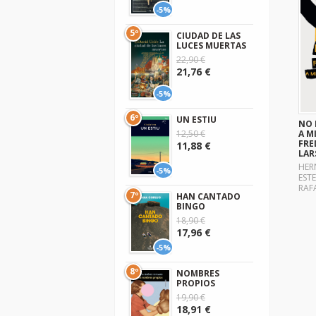
-5%
5º
CIUDAD DE LAS
LUCES MUERTAS
22,90 €
21,76 €
-5%
6º
UN ESTIU
NO 
A M
12,50 €
FRE
11,88 €
LAR
HER
-5%
ESTE
RAF
7º
HAN CANTADO
BINGO
18,90 €
17,96 €
-5%
8º
NOMBRES
PROPIOS
19,90 €
18,91 €