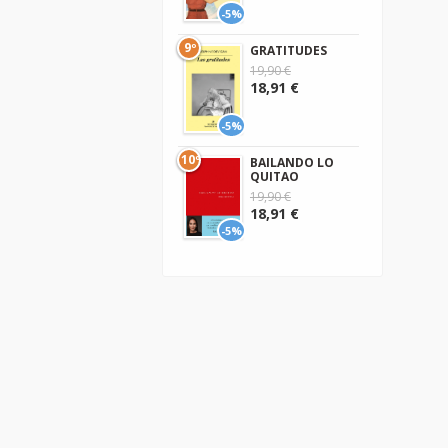
-5%
9º
GRATITUDES
19,90 €
18,91 €
-5%
10º
BAILANDO LO
QUITAO
19,90 €
18,91 €
-5%