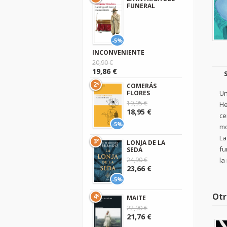
FUNERAL
-5%
INCONVENIENTE
20,90 €
19,86 €
2º
COMERÁS
Un
FLORES
19,95 €
He
18,95 €
ce
-5%
mo
La
3º
LONJA DE LA
fu
SEDA
la
24,90 €
23,66 €
-5%
Otr
4º
MAITE
22,90 €
21,76 €