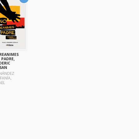
REANIMES
I PADRE,
DERIC
SAN
NÁNDEZ
FANÍA,
AEL