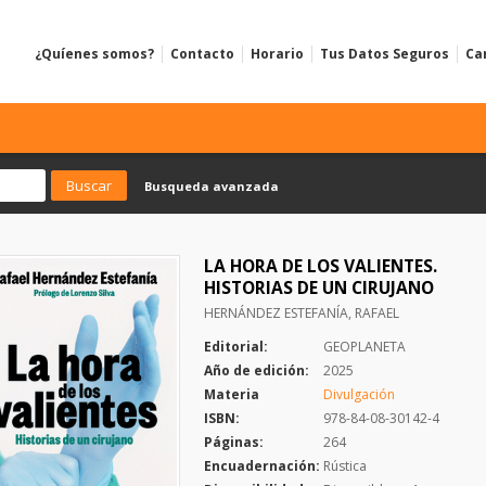
¿Quíenes somos?
Contacto
Horario
Tus Datos Seguros
Ca
Busqueda avanzada
LA HORA DE LOS VALIENTES.
HISTORIAS DE UN CIRUJANO
HERNÁNDEZ ESTEFANÍA, RAFAEL
Editorial:
GEOPLANETA
Año de edición:
2025
Materia
Divulgación
ISBN:
978-84-08-30142-4
Páginas:
264
Encuadernación:
Rústica