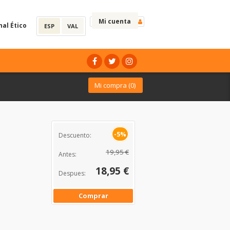
Mi cuenta
nal Ético
ESP
VAL
Mi compra (
0
)
-5%
Descuento:
19,95 €
Antes:
18,95 €
Despues:
Comprar