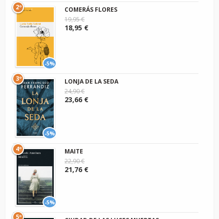
2º
COMERÁS FLORES
19,95 €
18,95 €
-5%
3º
LONJA DE LA SEDA
24,90 €
23,66 €
-5%
4º
MAITE
22,90 €
21,76 €
-5%
5º