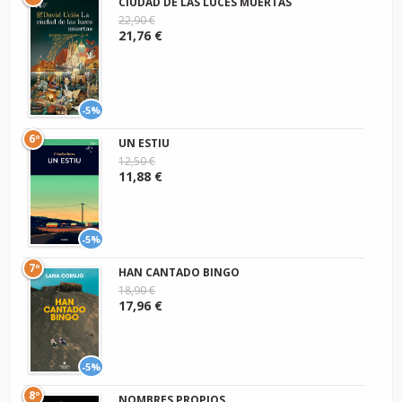
CIUDAD DE LAS LUCES MUERTAS
22,90 €
21,76 €
-5%
6º
UN ESTIU
12,50 €
11,88 €
-5%
7º
HAN CANTADO BINGO
18,90 €
17,96 €
-5%
8º
NOMBRES PROPIOS