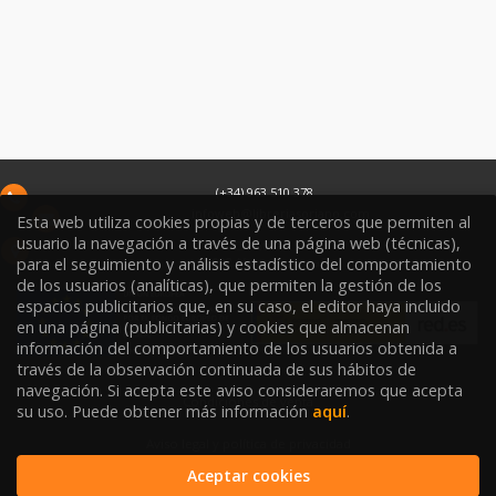
(+34) 963 510 378
infoweb@libreriasoriano.com
Esta web utiliza cookies propias y de terceros que permiten al
usuario la navegación a través de una página web (técnicas),
C/ Xàtiva 15
para el seguimiento y análisis estadístico del comportamiento
46002
Valencia
España
de los usuarios (analíticas), que permiten la gestión de los
espacios publicitarios que, en su caso, el editor haya incluido
en una página (publicitarias) y cookies que almacenan
información del comportamiento de los usuarios obtenida a
través de la observación continuada de sus hábitos de
navegación. Si acepta este aviso consideraremos que acepta
Condiciones de venta
su uso. Puede obtener más información
aquí
.
Aviso legal y política de privacidad
Aceptar cookies
Política de Protección de Datos