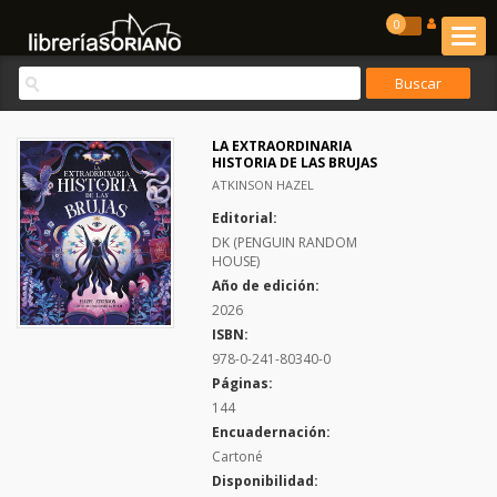
0
LA EXTRAORDINARIA
HISTORIA DE LAS BRUJAS
ATKINSON HAZEL
Editorial:
DK (PENGUIN RANDOM
HOUSE)
Año de edición:
2026
ISBN:
978-0-241-80340-0
Páginas:
144
Encuadernación:
Cartoné
Disponibilidad: