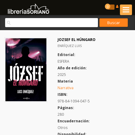
0
JOZSEF EL HÚNGARO
ENRÍQUEZ LUIS
Editorial:
ESFERA
Año de edición:
2025
Materia
Narrativa
ISBN:
978-84-1094-047-5
Páginas:
280
Encuadernación:
Otros
Disponibilidad: