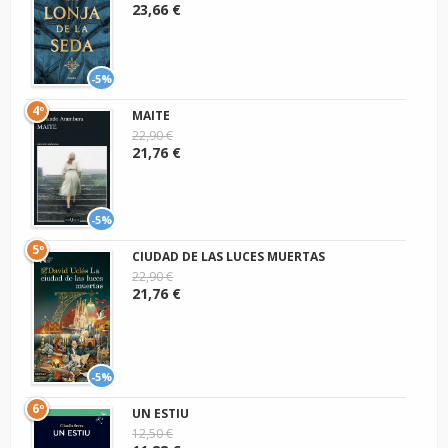
23,66 €
-5%
4º
MAITE
22,90 €
21,76 €
-5%
5º
CIUDAD DE LAS LUCES MUERTAS
22,90 €
21,76 €
-5%
6º
UN ESTIU
12,50 €