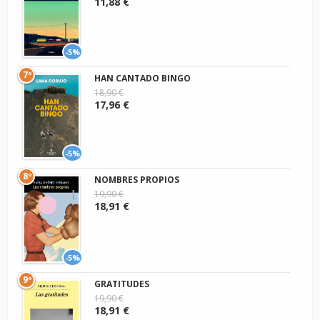
11,88 €
-5%
7º
HAN CANTADO BINGO
18,90 €
17,96 €
-5%
8º
NOMBRES PROPIOS
19,90 €
18,91 €
-5%
9º
GRATITUDES
19,90 €
18,91 €