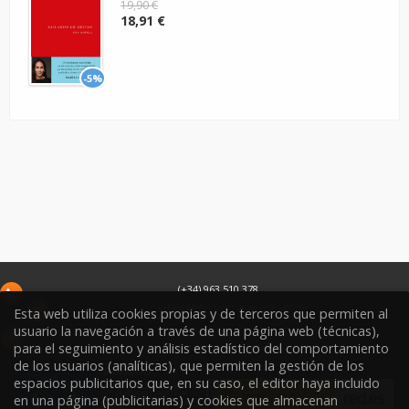
19,90 €
18,91 €
-5%
(+34) 963 510 378
infoweb@libreriasoriano.com
Esta web utiliza cookies propias y de terceros que permiten al
usuario la navegación a través de una página web (técnicas),
C/ Xàtiva 15
para el seguimiento y análisis estadístico del comportamiento
46002
Valencia
España
de los usuarios (analíticas), que permiten la gestión de los
espacios publicitarios que, en su caso, el editor haya incluido
en una página (publicitarias) y cookies que almacenan