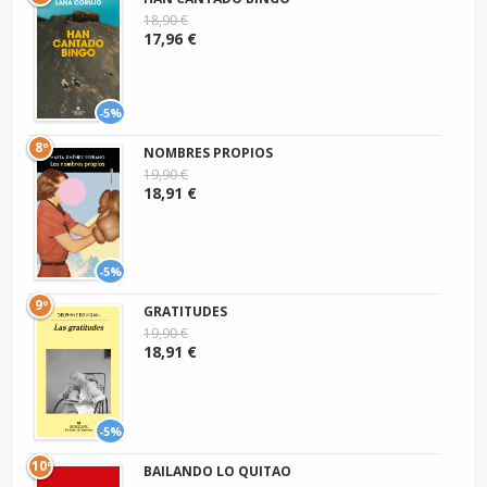
18,90 €
17,96 €
-5%
8º
NOMBRES PROPIOS
19,90 €
18,91 €
-5%
9º
GRATITUDES
19,90 €
18,91 €
-5%
10º
BAILANDO LO QUITAO