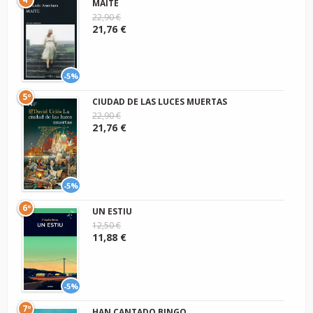
MAITE
22,90 €
21,76 €
-5%
5º
CIUDAD DE LAS LUCES MUERTAS
22,90 €
21,76 €
-5%
6º
UN ESTIU
12,50 €
11,88 €
-5%
7º
HAN CANTADO BINGO