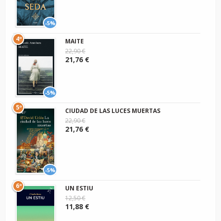
-5%
4º
MAITE
22,90 €
21,76 €
-5%
5º
CIUDAD DE LAS LUCES MUERTAS
22,90 €
21,76 €
-5%
6º
UN ESTIU
12,50 €
11,88 €