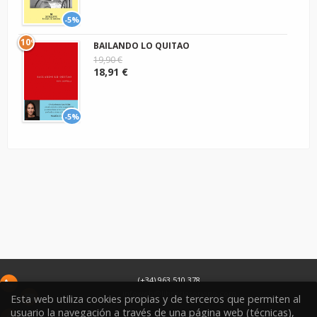
-5%
10º
BAILANDO LO QUITAO
19,90 €
18,91 €
-5%
(+34) 963 510 378
infoweb@libreriasoriano.com
Esta web utiliza cookies propias y de terceros que permiten al
usuario la navegación a través de una página web (técnicas),
C/ Xàtiva 15