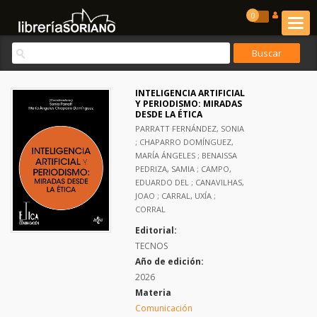
0
INTELIGENCIA ARTIFICIAL
Y PERIODISMO: MIRADAS
DESDE LA ÉTICA
PARRATT FERNÁNDEZ, SONIA
; CHAPARRO DOMÍNGUEZ,
MARÍA ÁNGELES ; BENAISSA
PEDRIZA, SAMIA ; CAMPO,
EDUARDO DEL ; CANAVILHAS,
JOAO ; CARRAL, UXÍA ;
CORRAL
Editorial:
TECNOS
Año de edición:
2026
Materia
Comunicación