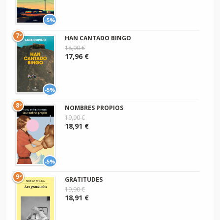
-5%
7º
HAN CANTADO BINGO
18,90 €
17,96 €
-5%
8º
NOMBRES PROPIOS
19,90 €
18,91 €
-5%
9º
GRATITUDES
19,90 €
18,91 €