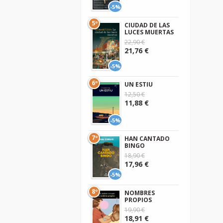
-5%
5º
CIUDAD DE LAS
LUCES MUERTAS
22,90 €
21,76 €
-5%
6º
UN ESTIU
12,50 €
11,88 €
-5%
7º
HAN CANTADO
BINGO
18,90 €
17,96 €
-5%
8º
NOMBRES
PROPIOS
19,90 €
18,91 €