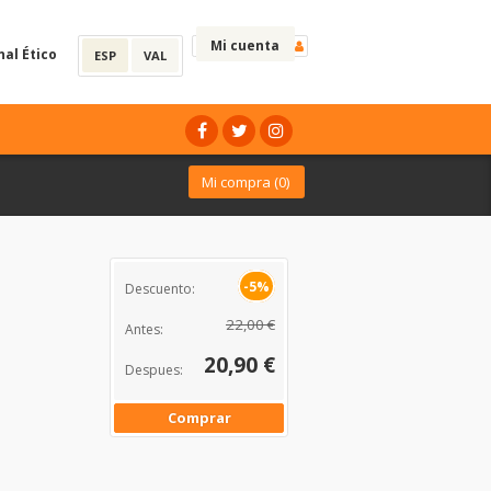
Mi cuenta
nal Ético
ESP
VAL
Mi compra (
0
)
-5%
Descuento:
22,00 €
Antes:
20,90 €
Despues:
Comprar