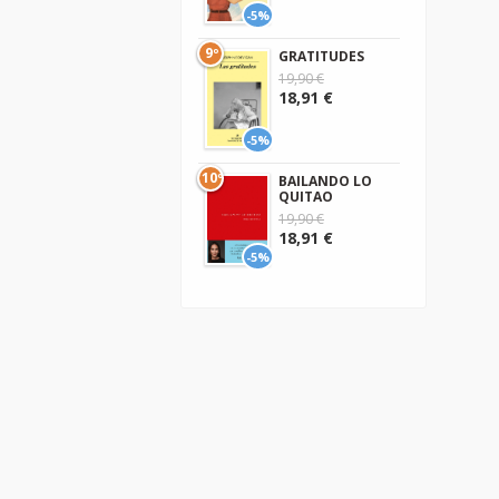
-5%
9º
GRATITUDES
19,90 €
18,91 €
-5%
10º
BAILANDO LO
QUITAO
19,90 €
18,91 €
-5%