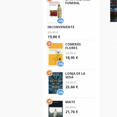
FUNERAL
-5%
INCONVENIENTE
20,90 €
19,86 €
2º
COMERÁS
FLORES
19,95 €
18,95 €
-5%
3º
LONJA DE LA
SEDA
24,90 €
23,66 €
-5%
4º
MAITE
22,90 €
21,76 €