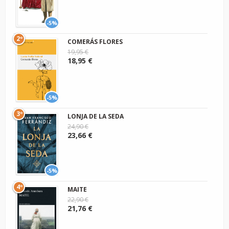
-5%
2º
COMERÁS FLORES
19,95 €
18,95 €
-5%
3º
LONJA DE LA SEDA
24,90 €
23,66 €
-5%
4º
MAITE
22,90 €
21,76 €