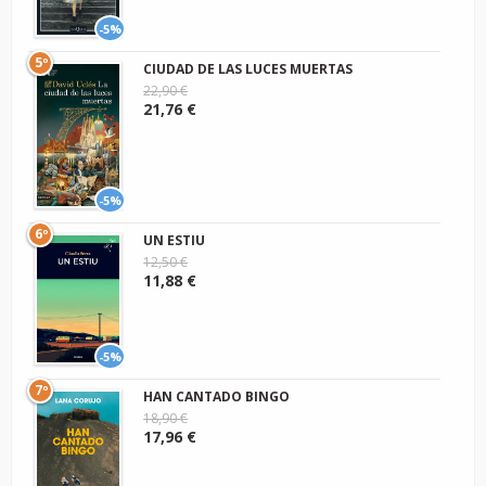
-5%
5º
CIUDAD DE LAS LUCES MUERTAS
22,90 €
21,76 €
-5%
6º
UN ESTIU
12,50 €
11,88 €
-5%
7º
HAN CANTADO BINGO
18,90 €
17,96 €