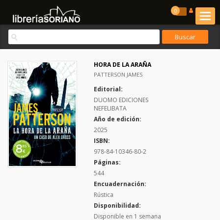
0
HORA DE LA ARAÑA
PATTERSON JAMES
Editorial:
DUOMO EDICIONES
NEFELIBATA
Año de edición:
2025
ISBN:
978-84-10346-80-2
Páginas:
544
Encuadernación:
Rústica
Disponibilidad:
Disponible en 1 semana