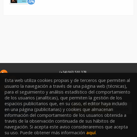
-5%
(+34) 963 510 378
infoweb@libreriasoriano.com
Esta web utiliza cookies propias y de terceros que permiten al
usuario la navegación a través de una página web (técnicas),
C/ Xàtiva 15
para el seguimiento y análisis estadístico del comportamiento
46002
Valencia
España
de los usuarios (analíticas), que permiten la gestión de los
espacios publicitarios que, en su caso, el editor haya incluido
en una página (publicitarias) y cookies que almacenan
información del comportamiento de los usuarios obtenida a
través de la observación continuada de sus hábitos de
navegación. Si acepta este aviso consideraremos que acepta
Condiciones de venta
su uso. Puede obtener más información
aquí
.