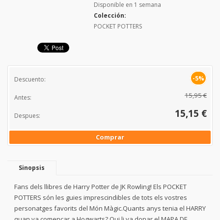
Disponible en 1 semana
Colección:
POCKET POTTERS
-5%
Descuento:
15,95 €
Antes:
15,15 €
Despues:
Comprar
Sinopsis
Fans dels llibres de Harry Potter de JK Rowling! Els POCKET
POTTERS són les guies imprescindibles de tots els vostres
personatges favorits del Món Màgic.Quants anys tenia el HARRY
quan va començar a Hogwarts? Qui li va donar el MAPA DE