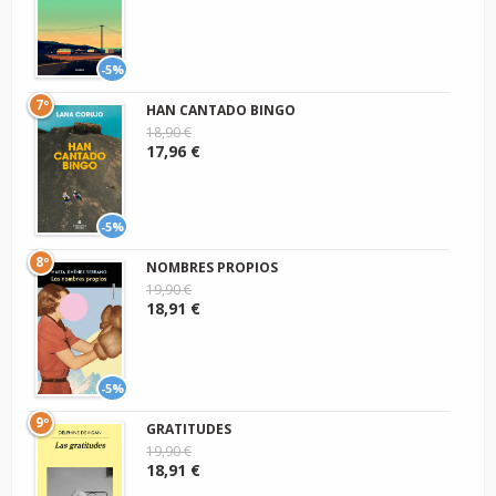
-5%
7º
HAN CANTADO BINGO
18,90 €
17,96 €
-5%
8º
NOMBRES PROPIOS
19,90 €
18,91 €
-5%
9º
GRATITUDES
19,90 €
18,91 €