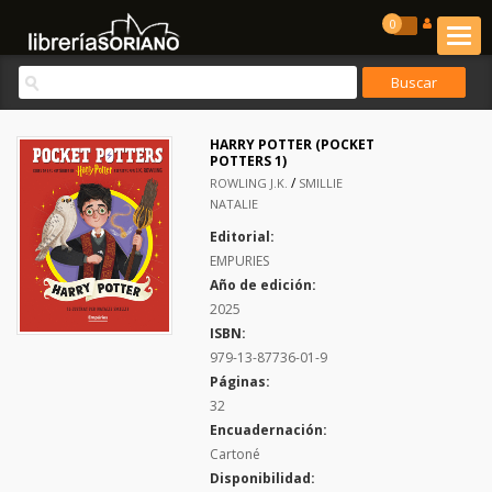
0
HARRY POTTER (POCKET
POTTERS 1)
/
ROWLING J.K.
SMILLIE
NATALIE
Editorial:
EMPURIES
Año de edición:
2025
ISBN:
979-13-87736-01-9
Páginas:
32
Encuadernación:
Cartoné
Disponibilidad: