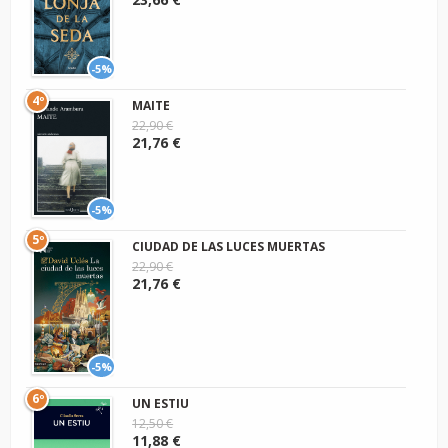
-5%
4º
MAITE
22,90 €
21,76 €
-5%
5º
CIUDAD DE LAS LUCES MUERTAS
22,90 €
21,76 €
-5%
6º
UN ESTIU
12,50 €
11,88 €