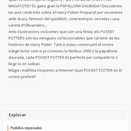
MAGATOTIS? És gaire gran la PAPALLONA DAURADA? Descobreix
tot això i molt més sobre el Harry Potter! Prepara’t per encontres
amb dracs, l’emoció del quidditch, contrasenyes secretes i una
vareta d’Ollivanders...
Amb il·lustracions vivíssimes que són una festa, els POCKET
POTTERS són les miniguies col·leccionables que cal tenir de les
històries de Harry Potter. Tant si esteu començant el vostre
viatge lector com si ja coneixeu la Nimbus 2000 o la papallona
daurada, cada POCKET POTTER és perfecte per compartir-lo o
llegir-lo en solitari.
Màgia i malifeta t’esperen a l’interior! Quin POCKET POTTER és el
vostre preferit?
Explorar
Pedidos especiales