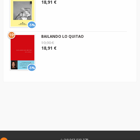
18,91 €
-5%
10º
BAILANDO LO QUITAO
19,90 €
18,91 €
-5%
(+34) 963 510 378