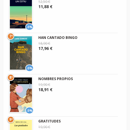
12,50 €
11,88 €
-5%
7º
HAN CANTADO BINGO
18,90 €
17,96 €
-5%
8º
NOMBRES PROPIOS
19,90 €
18,91 €
-5%
9º
GRATITUDES
19,90 €