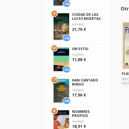
-5%
Otr
5º
CIUDAD DE LAS
LUCES MUERTAS
22,90 €
21,76 €
-5%
6º
UN ESTIU
12,50 €
11,88 €
-5%
FLA
MA
7º
HAN CANTADO
FRA
BINGO
18,90 €
17,96 €
-5%
8º
NOMBRES
PROPIOS
19,90 €
18,91 €