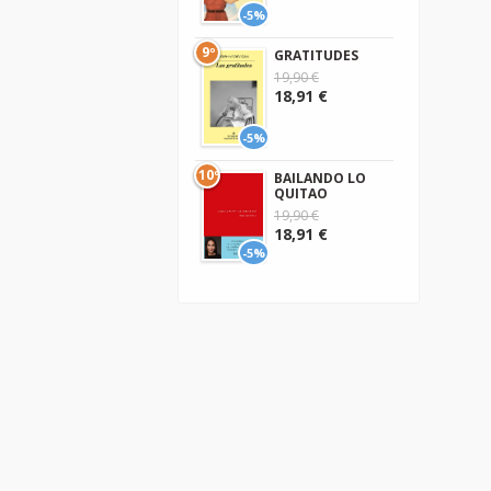
-5%
9º
GRATITUDES
19,90 €
18,91 €
-5%
10º
BAILANDO LO
QUITAO
19,90 €
18,91 €
-5%