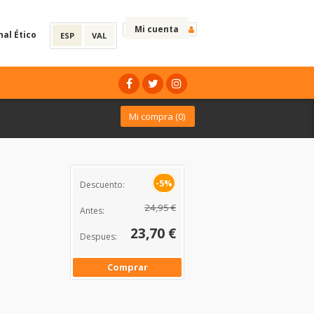
Mi cuenta
nal Ético
ESP
VAL
Mi compra (
0
)
-5%
Descuento:
24,95 €
Antes:
23,70 €
Despues:
Comprar