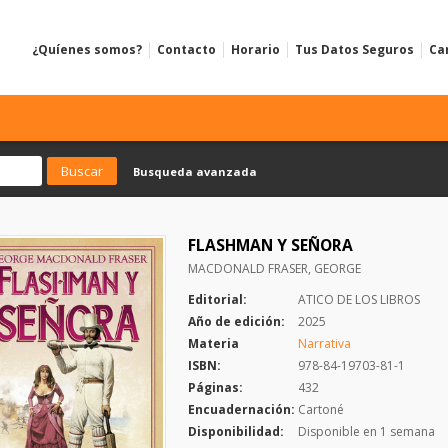
¿Quíenes somos?
Contacto
Horario
Tus Datos Seguros
Ca
Busqueda avanzada
FLASHMAN Y SEÑORA
MACDONALD FRASER, GEORGE
Editorial:
ATICO DE LOS LIBROS
Año de edición:
2025
Materia
Narrativa
ISBN:
978-84-19703-81-1
Páginas:
432
Encuadernación:
Cartoné
Disponibilidad:
Disponible en 1 semana