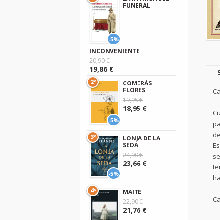
FUNERAL
-5%
INCONVENIENTE
20,90 €
19,86 €
2º
COMERÁS
FLORES
Ca
19,95 €
18,95 €
Cu
-5%
pa
de
3º
LONJA DE LA
SEDA
Es
24,90 €
se
23,66 €
te
-5%
ha
4º
MAITE
Ca
22,90 €
21,76 €