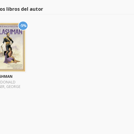
os libros del autor
-5%
SHMAN
CDONALD
SER, GEORGE