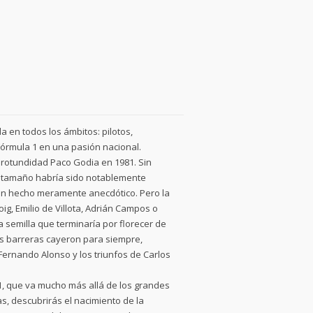
 en todos los ámbitos: pilotos,
Fórmula 1 en una pasión nacional.
 rotundidad Paco Godia en 1981. Sin
su tamaño habría sido notablemente
a un hecho meramente anecdótico. Pero la
g, Emilio de Villota, Adrián Campos o
semilla que terminaría por florecer de
as barreras cayeron para siempre,
rnando Alonso y los triunfos de Carlos
1, que va mucho más allá de los grandes
, descubrirás el nacimiento de la