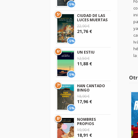
Fó
-5%
co
5º
in
CIUDAD DE LAS
LUCES MUERTAS
pa
22,90 €
ya
21,76 €
ca
-5%
Iv
hé
6º
UN ESTIU
la
12,50 €
11,88 €
-5%
Otr
7º
HAN CANTADO
BINGO
18,90 €
17,96 €
-5%
8º
NOMBRES
PROPIOS
19,90 €
18,91 €