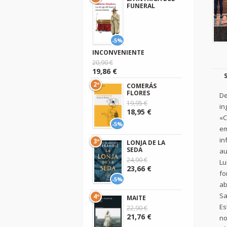
FUNERAL
-5%
INCONVENIENTE
20,90 €
19,86 €
2º
COMERÁS
FLORES
De
19,95 €
in
18,95 €
«C
-5%
em
in
3º
LONJA DE LA
SEDA
au
24,90 €
Lu
23,66 €
fo
-5%
ab
Sa
4º
MAITE
Es
22,90 €
21,76 €
no