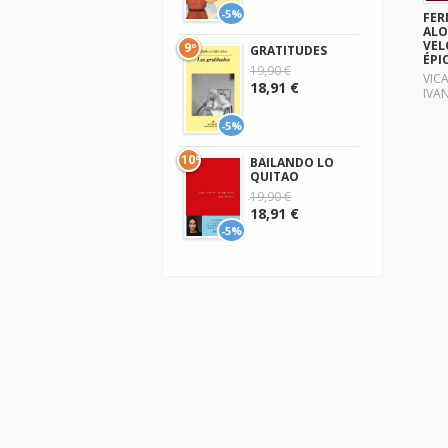
-5%
FE
AL
VEL
9º
GRATITUDES
ÉPI
19,90 €
VIC
18,91 €
IVA
-5%
10º
BAILANDO LO
QUITAO
19,90 €
18,91 €
-5%