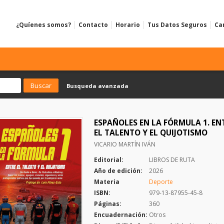
¿Quíenes somos?
Contacto
Horario
Tus Datos Seguros
Ca
Busqueda avanzada
ESPAÑOLES EN LA FÓRMULA 1. EN
EL TALENTO Y EL QUIJOTISMO
VICARIO MARTÍN IVÁN
Editorial:
LIBROS DE RUTA
Año de edición:
2026
Materia
Deporte
ISBN:
979-13-87955-45-8
Páginas:
360
Encuadernación:
Otros