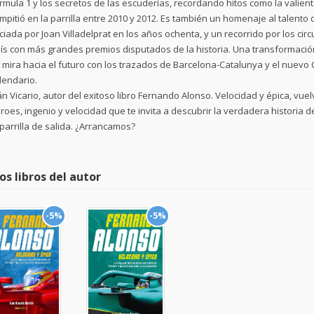
rmula 1 y los secretos de las escuderías, recordando hitos como la valie
mpitió en la parrilla entre 2010 y 2012. Es también un homenaje al talento 
iciada por Joan Villadelprat en los años ochenta, y un recorrido por los ci
ís con más grandes premios disputados de la historia. Una transformació
 mira hacia el futuro con los trazados de Barcelona-Catalunya y el nuevo 
lendario.
án Vicario, autor del exitoso libro Fernando Alonso. Velocidad y épica, vue
roes, ingenio y velocidad que te invita a descubrir la verdadera historia
 parrilla de salida. ¿Arrancamos?
os libros del autor
-5%
-5%