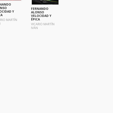
RNANDO
ONSO
FERNANDO
OCIDAD Y
ALONSO
CA
VELOCIDAD Y
ÉPICA
ARIO MARTÍN
N
VICARIO MARTÍN
IVÁN