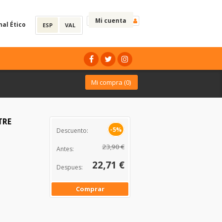
Mi cuenta
nal Ético
ESP
VAL
Mi compra (
0
)
TRE
-5%
Descuento:
23,90 €
Antes:
22,71 €
Despues:
Comprar