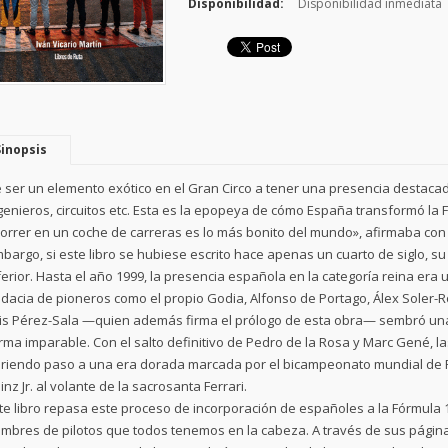
Disponibilidad:
Disponibilidad inmediata
Sinopsis
 ser un elemento exótico en el Gran Circo a tener una presencia destacada
genieros, circuitos etc. Esta es la epopeya de cómo España transformó la 
orrer en un coche de carreras es lo más bonito del mundo», afirmaba con
bargo, si este libro se hubiese escrito hace apenas un cuarto de siglo, 
ferior. Hasta el año 1999, la presencia española en la categoría reina er
dacia de pioneros como el propio Godia, Alfonso de Portago, Álex Soler-Roi
is Pérez-Sala —quien además firma el prólogo de esta obra— sembró una 
rma imparable. Con el salto definitivo de Pedro de la Rosa y Marc Gené, l
riendo paso a una era dorada marcada por el bicampeonato mundial de Fe
inz Jr. al volante de la sacrosanta Ferrari.
te libro repasa este proceso de incorporación de españoles a la Fórmula 
mbres de pilotos que todos tenemos en la cabeza. A través de sus páginas