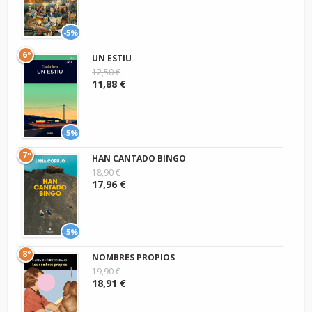
-5%
6º
UN ESTIU
12,50 €
11,88 €
-5%
7º
HAN CANTADO BINGO
18,90 €
17,96 €
-5%
8º
NOMBRES PROPIOS
19,90 €
18,91 €