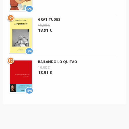
-5%
9º
GRATITUDES
19,90 €
18,91 €
-5%
10º
BAILANDO LO QUITAO
19,90 €
18,91 €
-5%