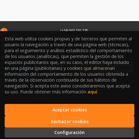
(+34) 963 510 378
infoweb@libreriasoriano.com
Esta web utiliza cookies propias y de terceros que permiten al
usuario la navegación a través de una página web (técnicas),
C/ Xàtiva 15
para el seguimiento y análisis estadístico del comportamiento
46002
Valencia
España
de los usuarios (analíticas), que permiten la gestión de los
espacios publicitarios que, en su caso, el editor haya incluido
en una página (publicitarias) y cookies que almacenan
información del comportamiento de los usuarios obtenida a
través de la observación continuada de sus hábitos de
navegación. Si acepta este aviso consideraremos que acepta
Condiciones de venta
su uso. Puede obtener más información
aquí
.
Aviso legal y política de privacidad
Aceptar cookies
Política de Protección de Datos
Rechazar cookies
Política de Cookies
Configuración
2026 © LIBRERÍA SORIANO