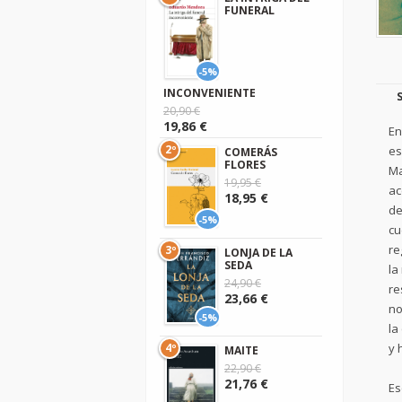
FUNERAL
-5%
INCONVENIENTE
20,90 €
19,86 €
En
2º
es
COMERÁS
FLORES
Ma
19,95 €
ac
18,95 €
de
-5%
cu
re
3º
LONJA DE LA
SEDA
la
24,90 €
re
23,66 €
no
-5%
la
y 
4º
MAITE
22,90 €
21,76 €
Es