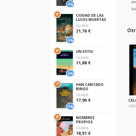
mo
-5%
su
5º
CIUDAD DE LAS
LUCES MUERTAS
22,90 €
Otr
21,76 €
-5%
6º
UN ESTIU
12,50 €
11,88 €
-5%
7º
HAN CANTADO
BINGO
18,90 €
17,96 €
CEL
URR
-5%
8º
NOMBRES
PROPIOS
19,90 €
18,91 €