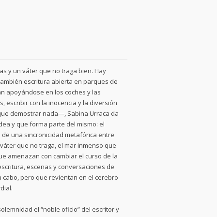
as y un váter que no traga bien. Hay
también escritura abierta en parques de
an apoyándose en los coches y las
, escribir con la inocencia y la diversión
 que demostrar nada—, Sabina Urraca da
dea y que forma parte del mismo: el
o de una sincronicidad metafórica entre
l váter que no traga, el mar inmenso que
que amenazan con cambiar el curso de la
 escritura, escenas y conversaciones de
a cabo, pero que revientan en el cerebro
dial.
lemnidad el “noble oficio” del escritor y