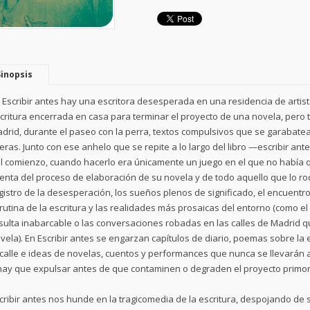
Sinopsis
 Escribir antes hay una escritora desesperada en una residencia de artist
critura encerrada en casa para terminar el proyecto de una novela, pero 
drid, durante el paseo con la perra, textos compulsivos que se garabate
eras. Junto con ese anhelo que se repite a lo largo del libro —escribir antes
l comienzo, cuando hacerlo era únicamente un juego en el que no había
enta del proceso de elaboración de su novela y de todo aquello que lo ro
gistro de la desesperación, los sueños plenos de significado, el encuentr
 rutina de la escritura y las realidades más prosaicas del entorno (como e
sulta inabarcable o las conversaciones robadas en las calles de Madrid 
vela). En Escribir antes se engarzan capítulos de diario, poemas sobre la
 calle e ideas de novelas, cuentos y performances que nunca se llevarán 
hay que expulsar antes de que contaminen o degraden el proyecto primor
cribir antes nos hunde en la tragicomedia de la escritura, despojando de so