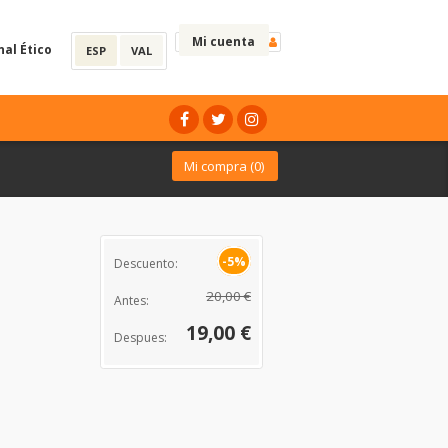
Mi cuenta
nal Ético
ESP
VAL
Mi compra (
0
)
-5%
Descuento:
20,00 €
Antes:
19,00 €
Despues: