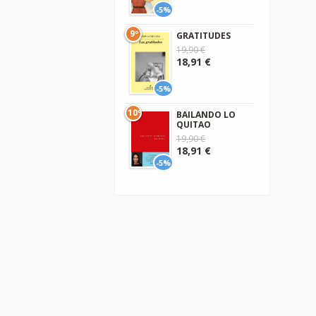
-5%
9º
GRATITUDES
19,90 €
18,91 €
-5%
10º
BAILANDO LO
QUITAO
19,90 €
18,91 €
-5%