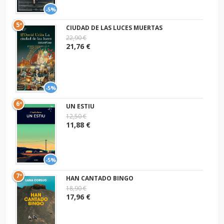
-5%
5º
CIUDAD DE LAS LUCES MUERTAS
22,90 €
21,76 €
-5%
6º
UN ESTIU
12,50 €
11,88 €
-5%
7º
HAN CANTADO BINGO
18,90 €
17,96 €