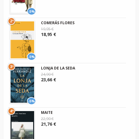
-5%
2º
COMERÁS FLORES
19,95 €
18,95 €
-5%
3º
LONJA DE LA SEDA
24,90 €
23,66 €
-5%
4º
MAITE
22,90 €
21,76 €