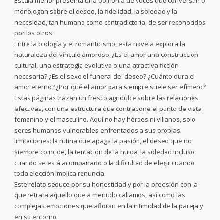
Escala menor presenta una polifonía de voces que conversan o
monologan sobre el deseo, la fidelidad, la soledad y la
necesidad, tan humana como contradictoria, de ser reconocidos
por los otros.
Entre la biología y el romanticismo, esta novela explora la
naturaleza del vínculo amoroso. ¿Es el amor una construcción
cultural, una estrategia evolutiva o una atractiva ficción
necesaria? ¿Es el sexo el funeral del deseo? ¿Cuánto dura el
amor eterno? ¿Por qué el amor para siempre suele ser efímero?
Estas páginas trazan un fresco agridulce sobre las relaciones
afectivas, con una estructura que contrapone el punto de vista
femenino y el masculino. Aquí no hay héroes ni villanos, solo
seres humanos vulnerables enfrentados a sus propias
limitaciones: la rutina que apaga la pasión, el deseo que no
siempre coincide, la tentación de la huida, la soledad incluso
cuando se está acompañado o la dificultad de elegir cuando
toda elección implica renuncia.
Este relato seduce por su honestidad y por la precisión con la
que retrata aquello que a menudo callamos, así como las
complejas emociones que afloran en la intimidad de la pareja y
en su entorno.