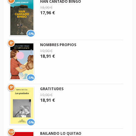
HAN CANTADO BINGO
18,90 €
17,96 €
-5%
8º
NOMBRES PROPIOS
19,90 €
18,91 €
-5%
9º
GRATITUDES
19,90 €
18,91 €
-5%
10º
BAILANDO LO QUITAO