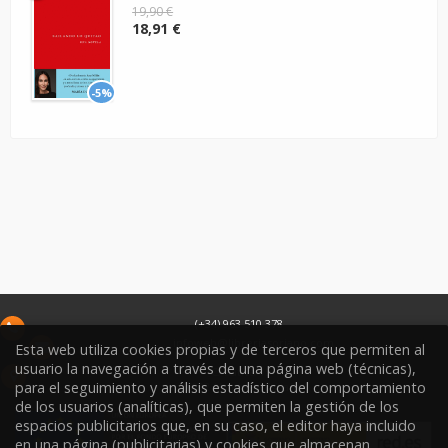
19,90 €
18,91 €
-5%
(+34) 963 510 378
infoweb@libreriasoriano.com
Esta web utiliza cookies propias y de terceros que permiten al
usuario la navegación a través de una página web (técnicas),
C/ Xàtiva 15
para el seguimiento y análisis estadístico del comportamiento
46002
Valencia
España
de los usuarios (analíticas), que permiten la gestión de los
espacios publicitarios que, en su caso, el editor haya incluido
en una página (publicitarias) y cookies que almacenan