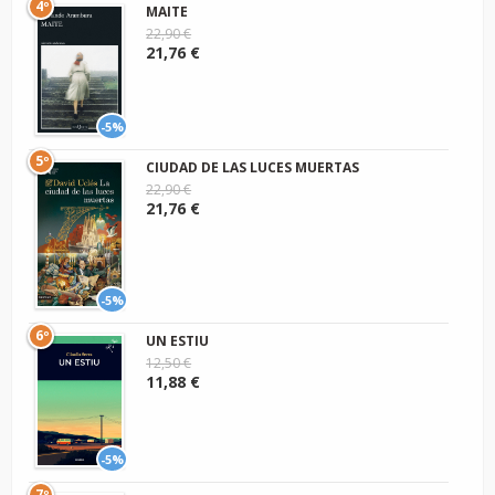
4º
MAITE
22,90 €
21,76 €
-5%
5º
CIUDAD DE LAS LUCES MUERTAS
22,90 €
21,76 €
-5%
6º
UN ESTIU
12,50 €
11,88 €
-5%
7º