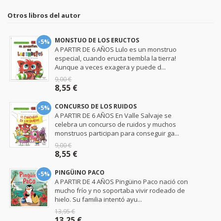
Otros libros del autor
MONSTUO DE LOS ERUCTOS
-5%
A PARTIR DE 6 AÑOS Lulo es un monstruo
especial, cuando eructa tiembla la tierra!
Aunque a veces exagera y puede d...
9,00 €
8,55 €
CONCURSO DE LOS RUIDOS
-5%
A PARTIR DE 6 AÑOS En Valle Salvaje se
celebra un concurso de ruidos y muchos
monstruos participan para conseguir ga...
9,00 €
8,55 €
PINGÜINO PACO
-5%
A PARTIR DE 4 AÑOS Pingüino Paco nació con
mucho frío y no soportaba vivir rodeado de
hielo. Su familia intentó ayu...
13,95 €
13,25 €