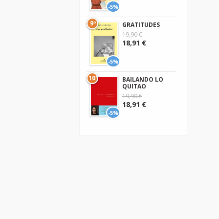
-5%
9º
GRATITUDES
19,90 €
18,91 €
-5%
10º
BAILANDO LO
QUITAO
19,90 €
18,91 €
-5%