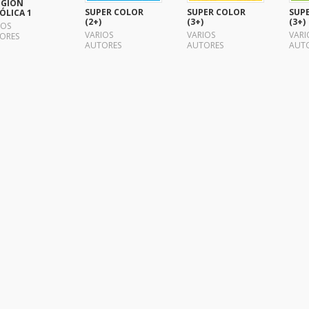
IGIÓN
SUPER COLOR
SUPER COLOR
SUP
ÓLICA 1
(2+)
(3+)
(3+)
IOS
VARIOS
VARIOS
VARI
ORES
AUTORES
AUTORES
AUT