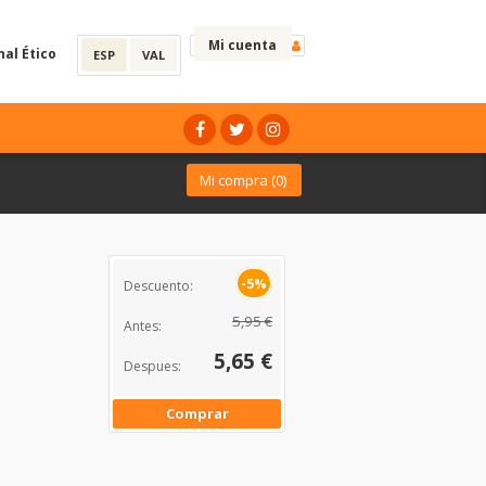
Mi cuenta
nal Ético
ESP
VAL
Mi compra (
0
)
-5%
Descuento:
5,95 €
Antes:
5,65 €
Despues:
Comprar