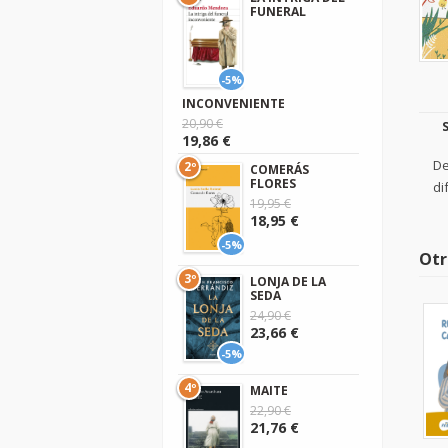
FUNERAL
-5%
INCONVENIENTE
20,90 €
19,86 €
De
2º
COMERÁS
FLORES
di
19,95 €
18,95 €
-5%
Otr
3º
LONJA DE LA
SEDA
24,90 €
23,66 €
-5%
4º
MAITE
22,90 €
21,76 €