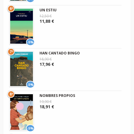
6º
UN ESTIU
12,50 €
11,88 €
-5%
7º
HAN CANTADO BINGO
18,90 €
17,96 €
-5%
8º
NOMBRES PROPIOS
19,90 €
18,91 €
-5%