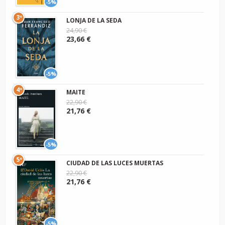
-5%
3º
LONJA DE LA SEDA
24,90 €
23,66 €
-5%
4º
MAITE
22,90 €
21,76 €
-5%
5º
CIUDAD DE LAS LUCES MUERTAS
22,90 €
21,76 €
-5%