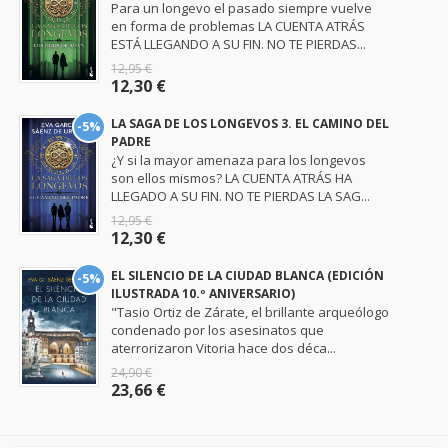
Para un longevo el pasado siempre vuelve
en forma de problemas LA CUENTA ATRÁS
ESTÁ LLEGANDO A SU FIN. NO TE PIERDAS...
12,95 €
12,30 €
LA SAGA DE LOS LONGEVOS 3. EL CAMINO DEL
-5%
PADRE
¿Y si la mayor amenaza para los longevos
son ellos mismos? LA CUENTA ATRÁS HA
LLEGADO A SU FIN. NO TE PIERDAS LA SAG...
12,95 €
12,30 €
EL SILENCIO DE LA CIUDAD BLANCA (EDICIÓN
-5%
ILUSTRADA 10.º ANIVERSARIO)
"Tasio Ortiz de Zárate, el brillante arqueólogo
condenado por los asesinatos que
aterrorizaron Vitoria hace dos déca...
24,90 €
23,66 €