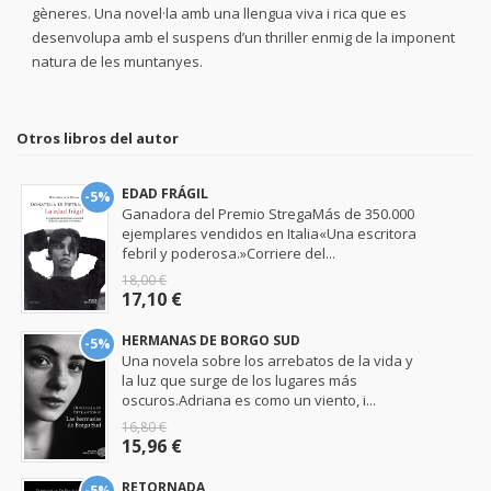
gèneres. Una novel·la amb una llengua viva i rica que es
desenvolupa amb el suspens d’un thriller enmig de la imponent
natura de les muntanyes.
Otros libros del autor
EDAD FRÁGIL
-5%
Ganadora del Premio StregaMás de 350.000
ejemplares vendidos en Italia«Una escritora
febril y poderosa.»Corriere del...
18,00 €
17,10 €
HERMANAS DE BORGO SUD
-5%
Una novela sobre los arrebatos de la vida y
la luz que surge de los lugares más
oscuros.Adriana es como un viento, i...
16,80 €
15,96 €
RETORNADA
-5%