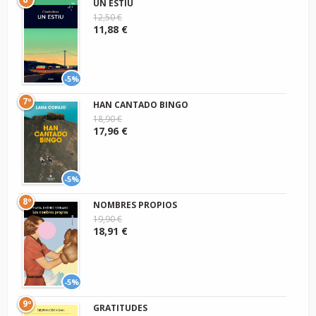
UN ESTIU
12,50 €
11,88 €
-5%
7º
HAN CANTADO BINGO
18,90 €
17,96 €
-5%
8º
NOMBRES PROPIOS
19,90 €
18,91 €
-5%
9º
GRATITUDES