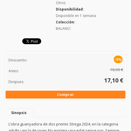
Otros
Disponibilidad:
Disponible en 1 semana
Colección:
BALANCI
-5%
Descuento:
18,00 €
Antes:
17,10 €
Despues:
Comprar
Sinopsis
L’obra guanyadora de dos premis Strega 2024, en la categoria
adults i en la de joves.No existeix una edat sense por. Sempre