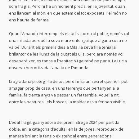
som fràgils. Però hi ha un moment precís, en la joventut, quan
ens llancem al món, en què estem del tot exposats. I el món no
ens hauria de fer mal.
Quan l’Amanda interromp els estudis i torna al poble, només cal
una mirada perquè la seva mare entengui que alguna cosa no
va bé. Durant els primers dies a Milà, la seva filla tenia la
brillantor de les llums de la ciutat als ulls, però ara només vol
desaparèixer, es tanca a l’habitació i gairebé no parla. La Lucia
observa horroritzada l’apatia de l’Amanda.
Li agradaria protegir-la de tot, però hi ha un secret que no li pot
amagar: prop de casa, en uns terrenys que pertanyen a la
família, fa trenta anys va passar un fet terrible. Aquella nit,
entre les pastures i els boscos, la maldat es va fer ben visible.
L’edat fràgil, guanyadora del premi Strega 2024 per partida
doble, en la categoria d’adults i en la de joves, reprodueix de
manera brillant la tensió existencial entre generacions i