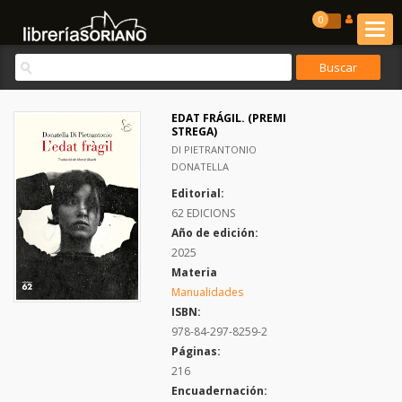
0
EDAT FRÁGIL. (PREMI
STREGA)
DI PIETRANTONIO
DONATELLA
Editorial:
62 EDICIONS
Año de edición:
2025
Materia
Manualidades
ISBN:
978-84-297-8259-2
Páginas:
216
Encuadernación: