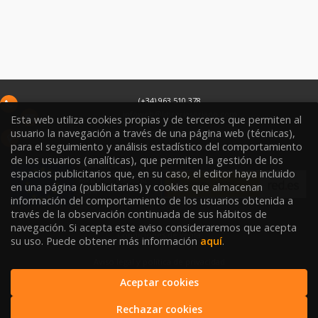
(+34) 963 510 378
infoweb@libreriasoriano.com
Esta web utiliza cookies propias y de terceros que permiten al
usuario la navegación a través de una página web (técnicas),
C/ Xàtiva 15
para el seguimiento y análisis estadístico del comportamiento
46002
Valencia
España
de los usuarios (analíticas), que permiten la gestión de los
espacios publicitarios que, en su caso, el editor haya incluido
en una página (publicitarias) y cookies que almacenan
información del comportamiento de los usuarios obtenida a
través de la observación continuada de sus hábitos de
navegación. Si acepta este aviso consideraremos que acepta
Condiciones de venta
su uso. Puede obtener más información
aquí
.
Aviso legal y política de privacidad
Aceptar cookies
Política de Protección de Datos
Rechazar cookies
Política de Cookies