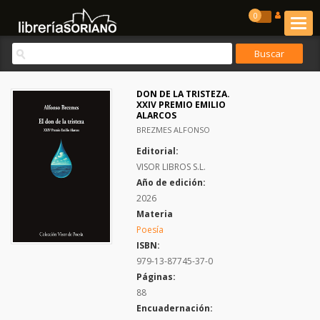
0
DON DE LA TRISTEZA.
XXIV PREMIO EMILIO
ALARCOS
BREZMES ALFONSO
Editorial:
VISOR LIBROS S.L.
Año de edición:
2026
Materia
Poesía
ISBN:
979-13-87745-37-0
Páginas:
88
Encuadernación: