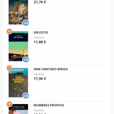
21,76 €
-5%
6º
UN ESTIU
12,50 €
11,88 €
-5%
7º
HAN CANTADO BINGO
18,90 €
17,96 €
-5%
8º
NOMBRES PROPIOS
19,90 €