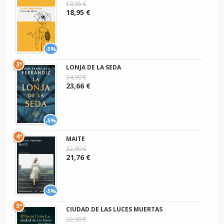
19,95 €
18,95 €
-5%
3º
LONJA DE LA SEDA
24,90 €
23,66 €
-5%
4º
MAITE
22,90 €
21,76 €
-5%
5º
CIUDAD DE LAS LUCES MUERTAS
22,90 €