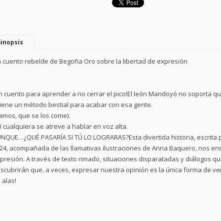
Sinopsis
 cuento rebelde de Begoña Oro sobre la libertad de expresión
n cuento para aprender a no cerrar el pico!El león Mandoyó no soporta qu
tiene un método bestial para acabar con esa gente.
amos, que se los come).
í cualquiera se atreve a hablar en voz alta.
NQUE…¿QUÉ PASARÍA SI TÚ LO LOGRARAS?Esta divertida historia, escrita 
24, acompañada de las llamativas ilustraciones de Anna Baquero, nos ens
presión. A través de texto rimado, situaciones disparatadas y diálogos que
scubrirán que, a veces, expresar nuestra opinión es la única forma de venc
 alas!