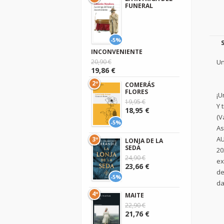
FUNERAL
-5%
INCONVENIENTE
Un
20,90 €
19,86 €
2º
COMERÁS
FLORES
¡U
19,95 €
Y 
18,95 €
(V
-5%
As
AU
3º
LONJA DE LA
SEDA
20
24,90 €
ex
23,66 €
de
-5%
da
4º
MAITE
22,90 €
21,76 €