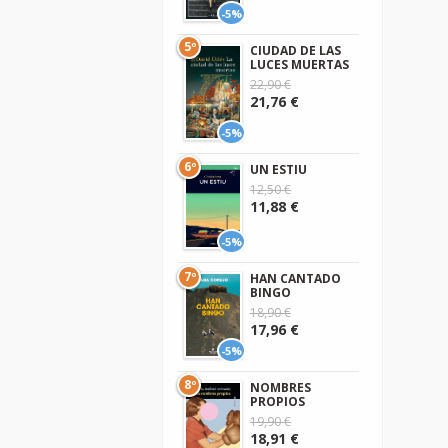
-5%
5º
CIUDAD DE LAS
LUCES MUERTAS
22,90 €
21,76 €
-5%
6º
UN ESTIU
12,50 €
11,88 €
-5%
7º
HAN CANTADO
BINGO
18,90 €
17,96 €
-5%
8º
NOMBRES
PROPIOS
19,90 €
18,91 €