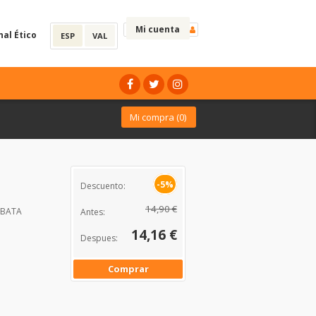
Mi cuenta
nal Ético
ESP
VAL
Mi compra (
0
)
-5%
Descuento:
14,90 €
IBATA
Antes:
14,16 €
Despues:
Comprar