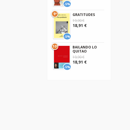
-5%
9º
GRATITUDES
19,90 €
18,91 €
-5%
10º
BAILANDO LO
QUITAO
19,90 €
18,91 €
-5%