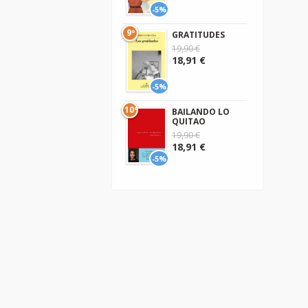
-5%
9º
GRATITUDES
19,90 €
18,91 €
-5%
10º
BAILANDO LO
QUITAO
19,90 €
18,91 €
-5%