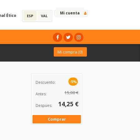
Mi cuenta
nal Ético
ESP
VAL
Mi compra (
0
)
-5%
Descuento:
15,00 €
Antes:
14,25 €
Despues:
Comprar