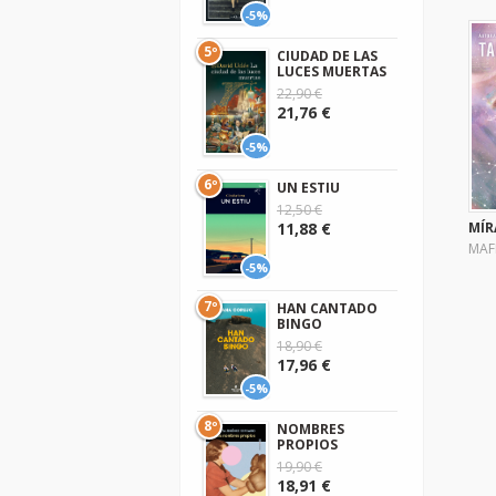
-5%
5º
CIUDAD DE LAS
LUCES MUERTAS
22,90 €
21,76 €
-5%
6º
UN ESTIU
12,50 €
MÍR
11,88 €
MAF
-5%
7º
HAN CANTADO
BINGO
18,90 €
17,96 €
-5%
8º
NOMBRES
PROPIOS
19,90 €
18,91 €