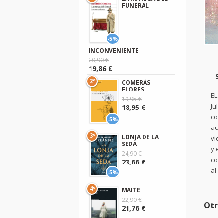
FUNERAL
-5%
INCONVENIENTE
20,90 €
19,86 €
2º
COMERÁS
FLORES
EL
19,95 €
Ju
18,95 €
co
-5%
ac
3º
LONJA DE LA
vi
SEDA
y 
24,90 €
co
23,66 €
al
-5%
4º
MAITE
22,90 €
Otr
21,76 €