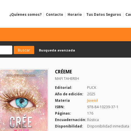
¿Quíenes somos?
Contacto
Horario
Tus Datos Seguros
Ca
Busqueda avanzada
CRÉEME
MAFI TAHEREH
Editorial:
PUCK
Año de edición:
2025
Materia
Juvenil
ISBN:
978-84-10239-37-1
Páginas:
176
Encuadernación:
Rústica
Disponibilidad:
Disponibilidad inmediata