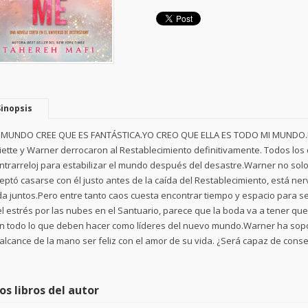
Sinopsis
 MUNDO CREE QUE ES FANTÁSTICA.YO CREO QUE ELLA ES TODO MI MUNDO
liette y Warner derrocaron al Restablecimiento definitivamente. Todos los
ntrarreloj para estabilizar el mundo después del desastre.Warner no solo p
eptó casarse con él justo antes de la caída del Restablecimiento, está n
da juntos.Pero entre tanto caos cuesta encontrar tiempo y espacio para se
el estrés por las nubes en el Santuario, parece que la boda va a tener que
n todo lo que deben hacer como líderes del nuevo mundo.Warner ha sopo
 alcance de la mano ser feliz con el amor de su vida. ¿Será capaz de conse
os libros del autor