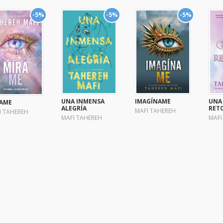
-5%
-5%
-5%
UNA INMENSA
IMAGÍNAME
UNA
AME
ALEGRÍA
RET
MAFI TAHEREH
I TAHEREH
MAFI TAHEREH
MAFI