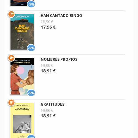
-5%
7º
HAN CANTADO BINGO
18,90 €
17,96 €
-5%
8º
NOMBRES PROPIOS
19,90 €
18,91 €
-5%
9º
GRATITUDES
19,90 €
18,91 €