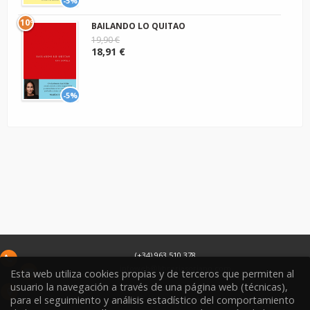
-5%
10º
BAILANDO LO QUITAO
19,90 €
18,91 €
-5%
(+34) 963 510 378
infoweb@libreriasoriano.com
Esta web utiliza cookies propias y de terceros que permiten al
usuario la navegación a través de una página web (técnicas),
C/ Xàtiva 15
para el seguimiento y análisis estadístico del comportamiento
46002
Valencia
España