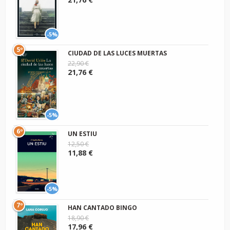
-5%
5º
CIUDAD DE LAS LUCES MUERTAS
22,90 €
21,76 €
-5%
6º
UN ESTIU
12,50 €
11,88 €
-5%
7º
HAN CANTADO BINGO
18,90 €
17,96 €