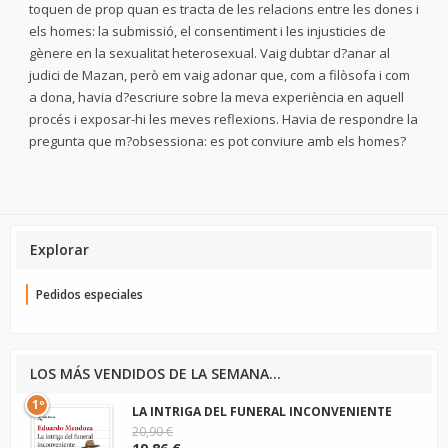
toquen de prop quan es tracta de les relacions entre les dones i
els homes: la submissió, el consentiment i les injusticies de
gènere en la sexualitat heterosexual. Vaig dubtar d?anar al
judici de Mazan, però em vaig adonar que, com a filòsofa i com
a dona, havia d?escriure sobre la meva experiència en aquell
procés i exposar-hi les meves reflexions. Havia de respondre la
pregunta que m?obsessiona: es pot conviure amb els homes?
Explorar
Pedidos especiales
LOS MÁS VENDIDOS DE LA SEMANA...
1º
LA INTRIGA DEL FUNERAL INCONVENIENTE
20,90 €