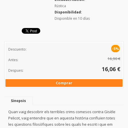
Rústica
Disponibilidad:
Disponible en 10 días
-5%
Descuento:
16,90 €
Antes:
16,06 €
Despues:
Comprar
Sinopsis
Quan vaig descobrir els terribles crims comesos contra Gisèle
Pelicot, vaig entendre que en aquesta història confluïen totes
les qüestions filosòfiques sobre les quals he escrit i que em