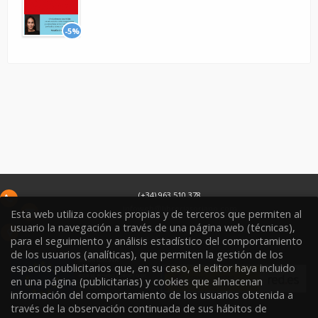
-5%
(+34) 963 510 378
infoweb@libreriasoriano.com
Esta web utiliza cookies propias y de terceros que permiten al
usuario la navegación a través de una página web (técnicas),
C/ Xàtiva 15
para el seguimiento y análisis estadístico del comportamiento
46002
Valencia
España
de los usuarios (analíticas), que permiten la gestión de los
espacios publicitarios que, en su caso, el editor haya incluido
en una página (publicitarias) y cookies que almacenan
información del comportamiento de los usuarios obtenida a
través de la observación continuada de sus hábitos de