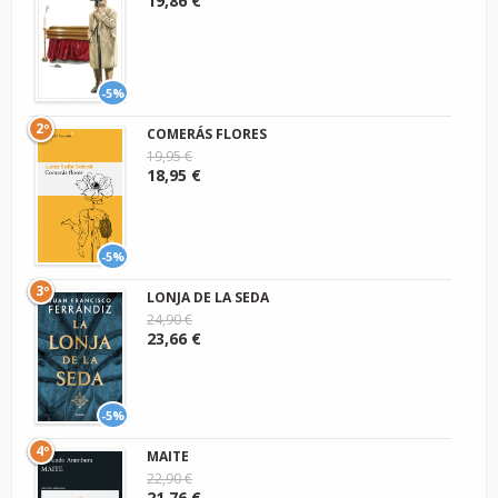
19,86 €
-5%
2º
COMERÁS FLORES
19,95 €
18,95 €
-5%
3º
LONJA DE LA SEDA
24,90 €
23,66 €
-5%
4º
MAITE
22,90 €
21,76 €