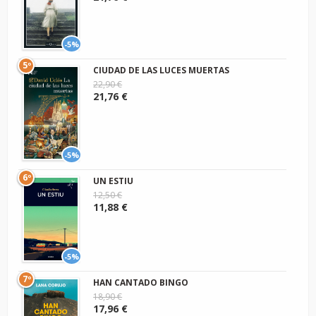
-5%
5º
CIUDAD DE LAS LUCES MUERTAS
22,90 €
21,76 €
-5%
6º
UN ESTIU
12,50 €
11,88 €
-5%
7º
HAN CANTADO BINGO
18,90 €
17,96 €