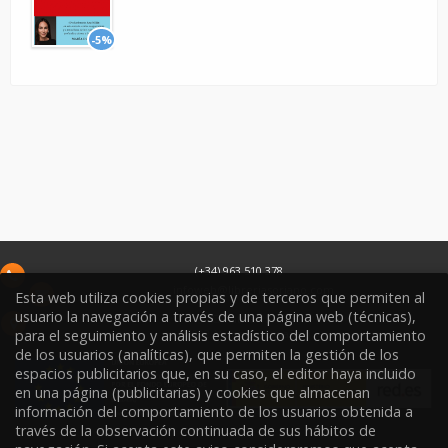
-5%
(+34) 963 510 378
infoweb@libreriasoriano.com
Esta web utiliza cookies propias y de terceros que permiten al
usuario la navegación a través de una página web (técnicas),
C/ Xàtiva 15
para el seguimiento y análisis estadístico del comportamiento
46002
Valencia
España
de los usuarios (analíticas), que permiten la gestión de los
espacios publicitarios que, en su caso, el editor haya incluido
en una página (publicitarias) y cookies que almacenan
información del comportamiento de los usuarios obtenida a
través de la observación continuada de sus hábitos de