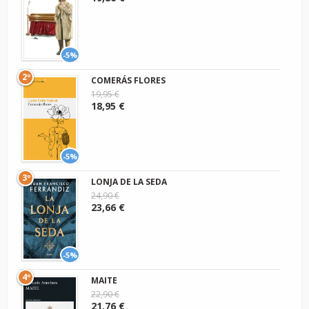
-5%
2º
COMERÁS FLORES
19,95 €
18,95 €
-5%
3º
LONJA DE LA SEDA
24,90 €
23,66 €
-5%
4º
MAITE
22,90 €
21,76 €