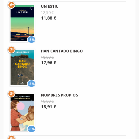
6º
UN ESTIU
12,50 €
11,88 €
-5%
7º
HAN CANTADO BINGO
18,90 €
17,96 €
-5%
8º
NOMBRES PROPIOS
19,90 €
18,91 €
-5%
9º