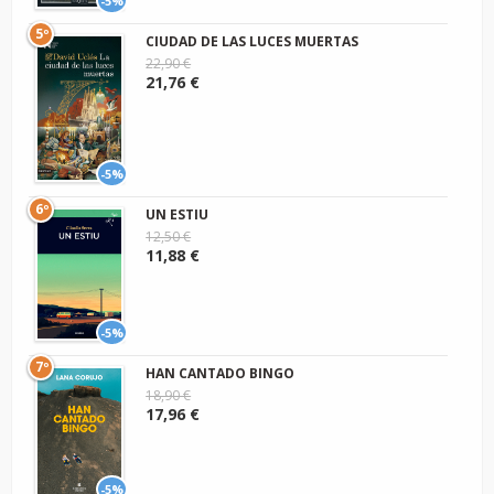
-5%
5º
CIUDAD DE LAS LUCES MUERTAS
22,90 €
21,76 €
-5%
6º
UN ESTIU
12,50 €
11,88 €
-5%
7º
HAN CANTADO BINGO
18,90 €
17,96 €
-5%