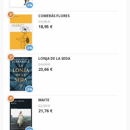
-5%
2º
COMERÁS FLORES
19,95 €
18,95 €
-5%
3º
LONJA DE LA SEDA
24,90 €
23,66 €
-5%
4º
MAITE
22,90 €
21,76 €