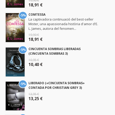
19,90 €
18,91 €
COMTESSA
-5%
La captivadora continuació del best-seller
Mister, una apassionada història d'amor d'E.
L. James, autora del fenomen...
19,90 €
18,91 €
CINCUENTA SOMBRAS LIBERADAS
-5%
(CINCUENTA SOMBRAS 3)
10,95 €
10,40 €
LIBERADO («CINCUENTA SOMBRAS»
-5%
CONTADA POR CHRISTIAN GREY 3)
13,95 €
13,25 €