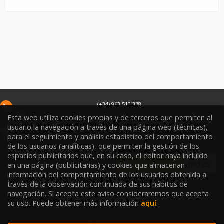
(+34) 963 510 378
infoweb@libreriasoriano.com
Esta web utiliza cookies propias y de terceros que permiten al
usuario la navegación a través de una página web (técnicas),
C/ Xàtiva 15
para el seguimiento y análisis estadístico del comportamiento
46002
Valencia
España
de los usuarios (analíticas), que permiten la gestión de los
espacios publicitarios que, en su caso, el editor haya incluido
en una página (publicitarias) y cookies que almacenan
información del comportamiento de los usuarios obtenida a
través de la observación continuada de sus hábitos de
navegación. Si acepta este aviso consideraremos que acepta
Condiciones de venta
su uso. Puede obtener más información
aquí
.
Aviso legal y política de privacidad