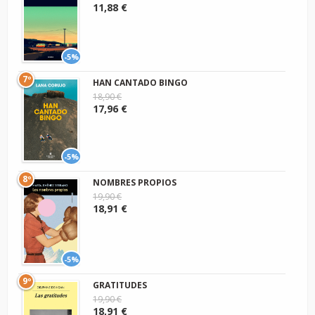
11,88 €
-5%
7º
HAN CANTADO BINGO
18,90 €
17,96 €
-5%
8º
NOMBRES PROPIOS
19,90 €
18,91 €
-5%
9º
GRATITUDES
19,90 €
18,91 €