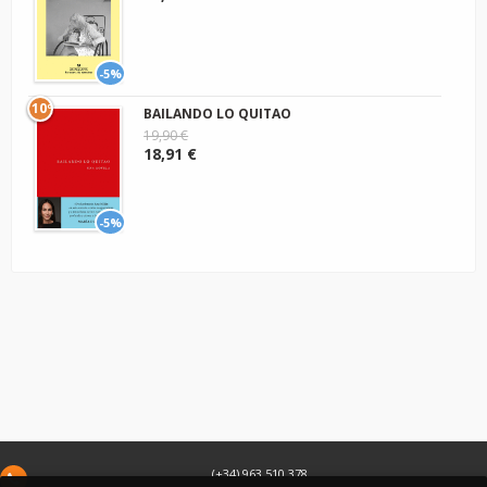
-5%
10º
BAILANDO LO QUITAO
19,90 €
18,91 €
-5%
(+34) 963 510 378