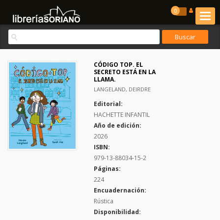
0
CÓDIGO TOP. EL
SECRETO ESTÁ EN LA
LLAMA.
LANGELAND, DEIRDRE
Editorial:
HACHETTE INFANTIL
Año de edición:
2026
ISBN:
979-13-88034-15-2
Páginas:
224
Encuadernación:
Rústica
Disponibilidad: