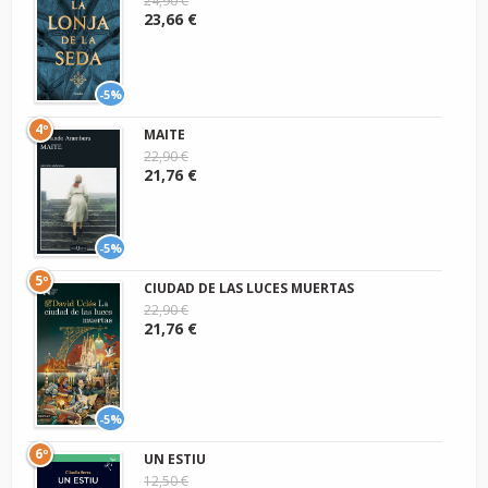
24,90 €
23,66 €
-5%
4º
MAITE
22,90 €
21,76 €
-5%
5º
CIUDAD DE LAS LUCES MUERTAS
22,90 €
21,76 €
-5%
6º
UN ESTIU
12,50 €