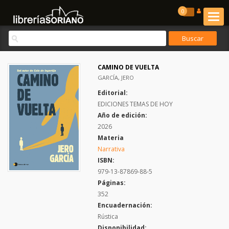
0
CAMINO DE VUELTA
GARCÍA, JERO
Editorial:
EDICIONES TEMAS DE HOY
Año de edición:
2026
Materia
Narrativa
ISBN:
979-13-87869-88-5
Páginas:
352
Encuadernación:
Rústica
Disponibilidad: