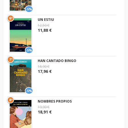
-5%
6º
UN ESTIU
12,50 €
11,88 €
-5%
7º
HAN CANTADO BINGO
18,90 €
17,96 €
-5%
8º
NOMBRES PROPIOS
19,90 €
18,91 €