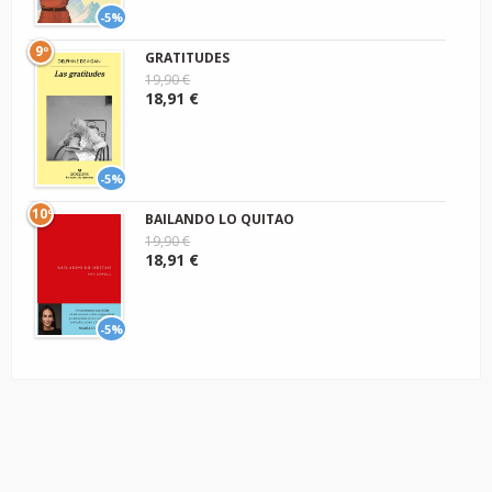
-5%
9º
GRATITUDES
19,90 €
18,91 €
-5%
10º
BAILANDO LO QUITAO
19,90 €
18,91 €
-5%