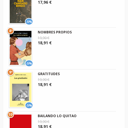
17,96 €
-5%
8º
NOMBRES PROPIOS
19,90 €
18,91 €
-5%
9º
GRATITUDES
19,90 €
18,91 €
-5%
10º
BAILANDO LO QUITAO
19,90 €
18,91 €