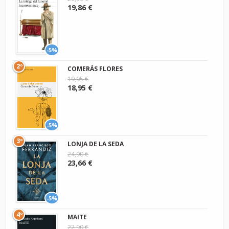
19,86 €
-5%
2º
COMERÁS FLORES
19,95 €
18,95 €
-5%
3º
LONJA DE LA SEDA
24,90 €
23,66 €
-5%
4º
MAITE
22,90 €