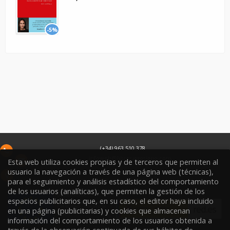
-5%
(+34) 963 510 378
infoweb@libreriasoriano.com
Esta web utiliza cookies propias y de terceros que permiten al
usuario la navegación a través de una página web (técnicas),
C/ Xàtiva 15
para el seguimiento y análisis estadístico del comportamiento
46002
Valencia
España
de los usuarios (analíticas), que permiten la gestión de los
espacios publicitarios que, en su caso, el editor haya incluido
en una página (publicitarias) y cookies que almacenan
información del comportamiento de los usuarios obtenida a