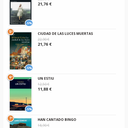
21,76 €
-5%
5º
CIUDAD DE LAS LUCES MUERTAS
22,90 €
21,76 €
-5%
6º
UN ESTIU
12,50 €
11,88 €
-5%
7º
HAN CANTADO BINGO
18,90 €