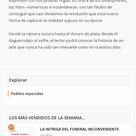
expresión con sus propias reglas. En la era de los smartphones,
las fotos -numerosas e instantáneas- son tan fáciles de
conseguir que casi olvidamos la revolución que esta nueva
forma de capturar la realidad supuso en su época.
Desde la cámara oscura hasta el cloruro de plata, desde el
daguerrotipo al selfie, el lector podrá conocer la historia de un
arte que nunca ha sido tan relevante como en nuestros días.
Explorar
Pedidos especiales
LOS MÁS VENDIDOS DE LA SEMANA...
1º
LA INTRIGA DEL FUNERAL INCONVENIENTE
20,90 €