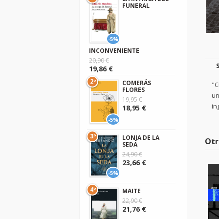
FUNERAL
-5%
INCONVENIENTE
20,90 €
19,86 €
2º
COMERÁS
"C
FLORES
un
19,95 €
in
18,95 €
-5%
3º
LONJA DE LA
Otr
SEDA
24,90 €
23,66 €
-5%
4º
MAITE
22,90 €
21,76 €