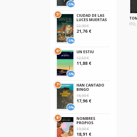
-5%
5º
CIUDAD DE LAS
TOM
LUCES MUERTAS
ITO,
22,90 €
21,76 €
-5%
6º
UN ESTIU
12,50 €
11,88 €
-5%
7º
HAN CANTADO
BINGO
18,90 €
17,96 €
-5%
8º
NOMBRES
PROPIOS
19,90 €
18,91 €