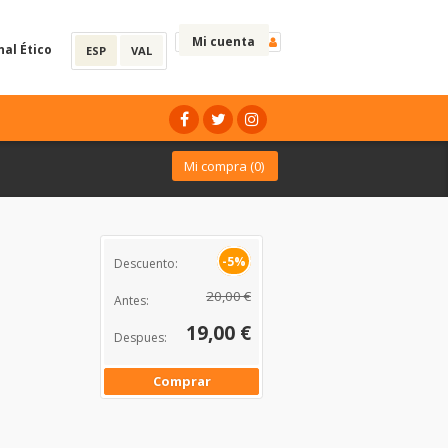
Mi cuenta
nal Ético
ESP
VAL
Mi compra (
0
)
-5%
Descuento:
20,00 €
Antes:
19,00 €
Despues:
Comprar