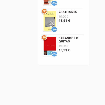
-5%
9º
GRATITUDES
19,90 €
18,91 €
-5%
10º
BAILANDO LO
QUITAO
19,90 €
18,91 €
-5%