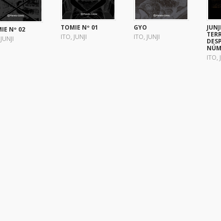
GYO
TOMIE Nº 01
JUNJ
IE Nº 02
TER
ITO, JUNJI
ITO, JUNJI
 JUNJI
DES
NÚM.
ITO, 