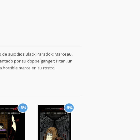
b de suicidios Black Paradox: Marceau,
entado por su doppelgänger; Pitan, un
a horrible marca en su rostro.
-5%
-5%