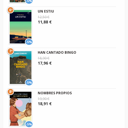
-5%
6º
UN ESTIU
12,50 €
11,88 €
-5%
7º
HAN CANTADO BINGO
18,90 €
17,96 €
-5%
8º
NOMBRES PROPIOS
19,90 €
18,91 €
-5%