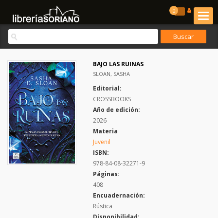
0
BAJO LAS RUINAS
SLOAN, SASHA
Editorial:
CROSSBOOKS
Año de edición:
2026
Materia
Juvenil
ISBN:
978-84-08-32271-9
Páginas:
408
Encuadernación:
Rústica
Disponibilidad: