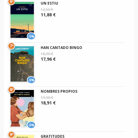
6º
UN ESTIU
12,50 €
11,88 €
-5%
7º
HAN CANTADO BINGO
18,90 €
17,96 €
-5%
8º
NOMBRES PROPIOS
19,90 €
18,91 €
-5%
9º
GRATITUDES