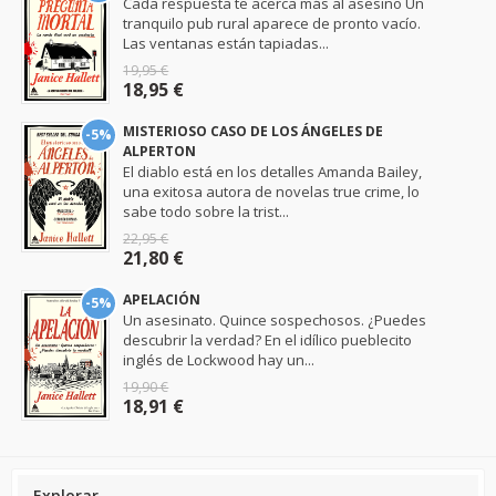
Cada respuesta te acerca más al asesino Un
tranquilo pub rural aparece de pronto vacío.
Las ventanas están tapiadas...
19,95 €
18,95 €
MISTERIOSO CASO DE LOS ÁNGELES DE
-5%
ALPERTON
El diablo está en los detalles Amanda Bailey,
una exitosa autora de novelas true crime, lo
sabe todo sobre la trist...
22,95 €
21,80 €
APELACIÓN
-5%
Un asesinato. Quince sospechosos. ¿Puedes
descubrir la verdad? En el idílico pueblecito
inglés de Lockwood hay un...
19,90 €
18,91 €
Explorar