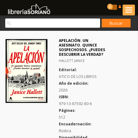
0
APELACIÓN. UN
ASESINATO. QUINCE
SOSPECHOSOS. ¿PUEDES
DESCUBRIR LA VERDAD?
HALLETT JANICE
Editorial:
ATICO DE LOS LIBROS
Año de edición:
2026
ISBN:
979-13-87592-80-6
Páginas:
512
Encuadernación:
Rústica
Disponibilidad: