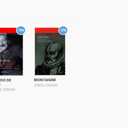
-5%
-5%
MONTAIGNE
DO DE
R
ZWEIG STEFAN
G STEFAN