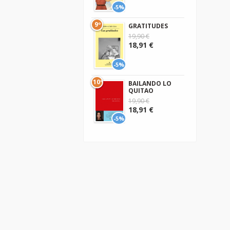
-5%
9º
GRATITUDES
19,90 €
18,91 €
-5%
10º
BAILANDO LO
QUITAO
19,90 €
18,91 €
-5%