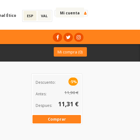
Mi cuenta
nal Ético
ESP
VAL
Mi compra (
0
)
-5%
Descuento:
11,90 €
Antes:
11,31 €
Despues:
Comprar