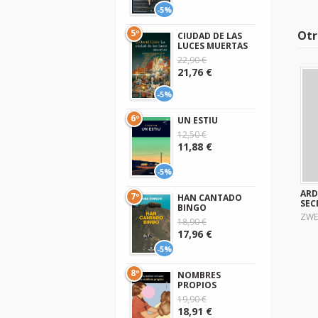
-5%
5º
Otr
CIUDAD DE LAS
LUCES MUERTAS
22,90 €
21,76 €
-5%
6º
UN ESTIU
12,50 €
11,88 €
-5%
ARD
7º
HAN CANTADO
SEC
BINGO
ZWE
18,90 €
17,96 €
-5%
8º
NOMBRES
PROPIOS
19,90 €
18,91 €