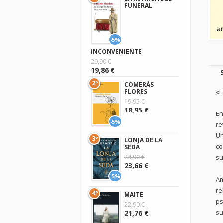
FUNERAL
-5%
INCONVENIENTE
20,90 €
19,86 €
2º
COMERÁS
«E
FLORES
19,95 €
18,95 €
En
-5%
re
Un
3º
LONJA DE LA
co
SEDA
su
24,90 €
23,66 €
-5%
Am
re
4º
MAITE
ps
22,90 €
su
21,76 €