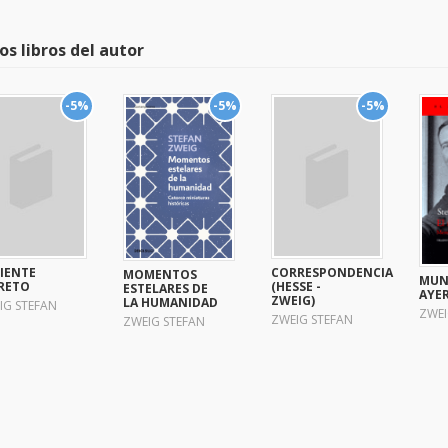
os libros del autor
-5%
-5%
-5%
IENTE
CORRESPONDENCIA
MOMENTOS
MUN
RETO
(HESSE -
ESTELARES DE
AYE
ZWEIG)
LA HUMANIDAD
IG STEFAN
ZWEI
ZWEIG STEFAN
ZWEIG STEFAN