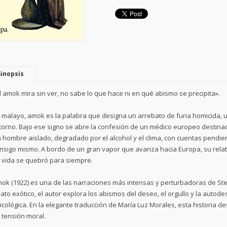
Sinopsis
l amok mira sin ver, no sabe lo que hace ni en qué abismo se precipita».
 malayo, amok es la palabra que designa un arrebato de furia homicida, 
torno. Bajo ese signo se abre la confesión de un médico europeo destinado
 hombre aislado, degradado por el alcohol y el clima, con cuentas pendient
nsigo mismo. A bordo de un gran vapor que avanza hacia Europa, su relato
 vida se quebró para siempre.
ok (1922) es una de las narraciones más intensas y perturbadoras de Ste
lato exótico, el autor explora los abismos del deseo, el orgullo y la autod
icológica. En la elegante traducción de María Luz Morales, esta historia 
 tensión moral.