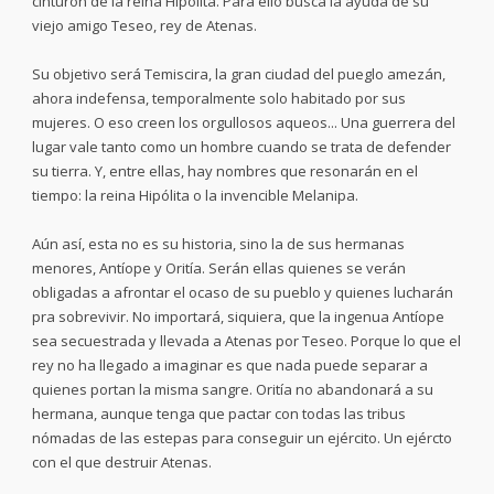
cinturón de la reina Hipólita. Para ello busca la ayuda de su
viejo amigo Teseo, rey de Atenas.
Su objetivo será Temiscira, la gran ciudad del pueglo amezán,
ahora indefensa, temporalmente solo habitado por sus
mujeres. O eso creen los orgullosos aqueos... Una guerrera del
lugar vale tanto como un hombre cuando se trata de defender
su tierra. Y, entre ellas, hay nombres que resonarán en el
tiempo: la reina Hipólita o la invencible Melanipa.
Aún así, esta no es su historia, sino la de sus hermanas
menores, Antíope y Oritía. Serán ellas quienes se verán
obligadas a afrontar el ocaso de su pueblo y quienes lucharán
pra sobrevivir. No importará, siquiera, que la ingenua Antíope
sea secuestrada y llevada a Atenas por Teseo. Porque lo que el
rey no ha llegado a imaginar es que nada puede separar a
quienes portan la misma sangre. Oritía no abandonará a su
hermana, aunque tenga que pactar con todas las tribus
nómadas de las estepas para conseguir un ejército. Un ejércto
con el que destruir Atenas.