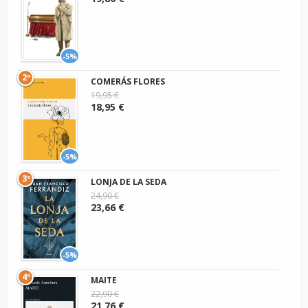
-5%
2º
COMERÁS FLORES
19,95 €
18,95 €
-5%
3º
LONJA DE LA SEDA
24,90 €
23,66 €
-5%
4º
MAITE
22,90 €
21,76 €