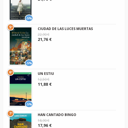
-5%
5º
CIUDAD DE LAS LUCES MUERTAS
22,90 €
21,76 €
-5%
6º
UN ESTIU
12,50 €
11,88 €
-5%
7º
HAN CANTADO BINGO
18,90 €
17,96 €