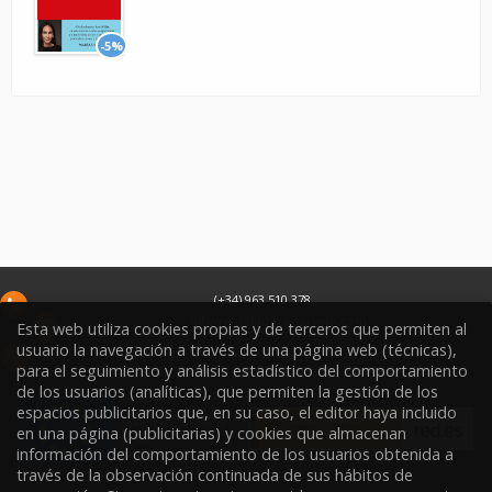
-5%
(+34) 963 510 378
infoweb@libreriasoriano.com
Esta web utiliza cookies propias y de terceros que permiten al
usuario la navegación a través de una página web (técnicas),
C/ Xàtiva 15
46002
Valencia
España
para el seguimiento y análisis estadístico del comportamiento
de los usuarios (analíticas), que permiten la gestión de los
espacios publicitarios que, en su caso, el editor haya incluido
en una página (publicitarias) y cookies que almacenan
información del comportamiento de los usuarios obtenida a
través de la observación continuada de sus hábitos de