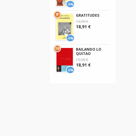
-5%
9º
GRATITUDES
19,90 €
18,91 €
-5%
10º
BAILANDO LO
QUITAO
19,90 €
18,91 €
-5%