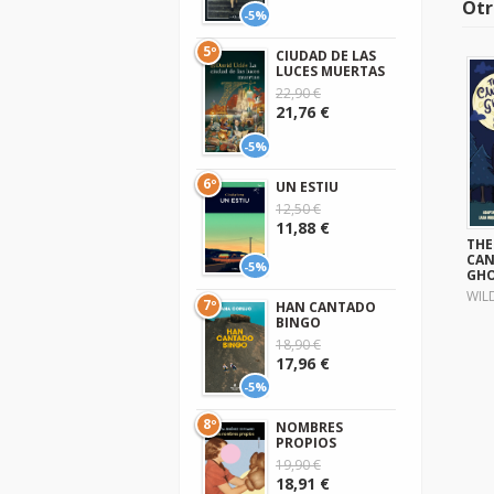
Otr
-5%
5º
CIUDAD DE LAS
LUCES MUERTAS
22,90 €
21,76 €
-5%
6º
UN ESTIU
12,50 €
11,88 €
THE
CAN
-5%
GH
WIL
7º
HAN CANTADO
BINGO
18,90 €
17,96 €
-5%
8º
NOMBRES
PROPIOS
19,90 €
18,91 €