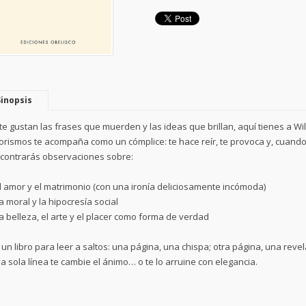
Sinopsis
 te gustan las frases que muerden y las ideas que brillan, aquí tienes a W
orismos te acompaña como un cómplice: te hace reír, te provoca y, cuand
contrarás observaciones sobre:
El amor y el matrimonio (con una ironía deliciosamente incómoda)
La moral y la hipocresía social
La belleza, el arte y el placer como forma de verdad
 un libro para leer a saltos: una página, una chispa; otra página, una rev
a sola línea te cambie el ánimo… o te lo arruine con elegancia.