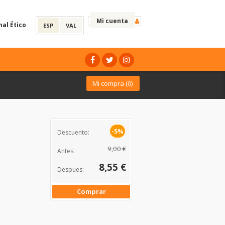
Mi cuenta
nal Ético
ESP
VAL
Mi compra (
0
)
-5%
Descuento:
9,00 €
Antes:
8,55 €
Despues:
Comprar