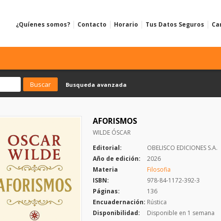
¿Quíenes somos?
Contacto
Horario
Tus Datos Seguros
Ca
Busqueda avanzada
AFORISMOS
WILDE ÓSCAR
Editorial:
OBELISCO EDICIONES S.A.
Año de edición:
2026
Materia
Filosofia
ISBN:
978-84-1172-392-3
Páginas:
136
Encuadernación:
Rústica
Disponibilidad:
Disponible en 1 semana