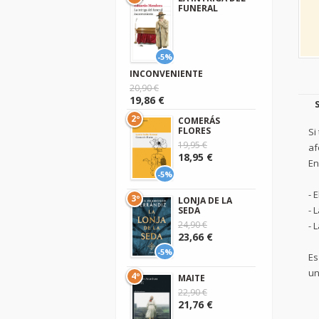
FUNERAL
-5%
INCONVENIENTE
20,90 €
19,86 €
2º
COMERÁS
FLORES
Si
19,95 €
af
18,95 €
En
-5%
- 
3º
LONJA DE LA
- 
SEDA
24,90 €
- 
23,66 €
-5%
Es
un
4º
MAITE
22,90 €
21,76 €