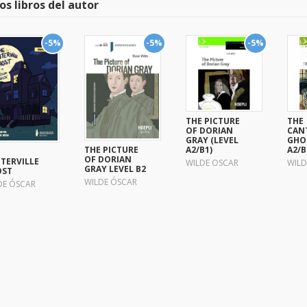
os libros del autor
-5%
-5%
-5%
THE PICTURE
THE
OF DORIAN
CAN
GRAY (LEVEL
GHOS
THE PICTURE
A2/B1)
A2/B
OF DORIAN
TERVILLE
WILDE OSCAR
WILD
GRAY LEVEL B2
OST
WILDE ÓSCAR
DE ÓSCAR