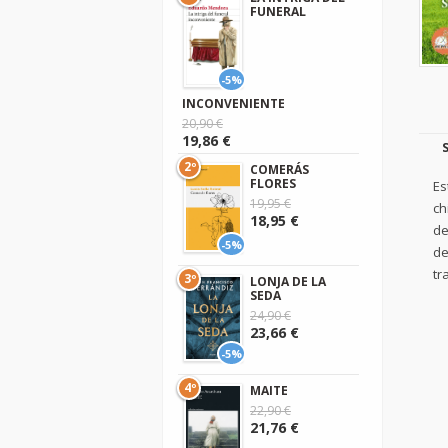
FUNERAL
-5%
INCONVENIENTE
20,90 €
19,86 €
2º
COMERÁS
FLORES
Es
19,95 €
ch
18,95 €
de
-5%
de
tr
3º
LONJA DE LA
SEDA
24,90 €
23,66 €
-5%
4º
MAITE
22,90 €
21,76 €