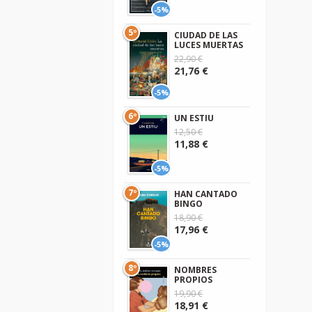
-5%
5º
CIUDAD DE LAS
LUCES MUERTAS
22,90 €
21,76 €
-5%
6º
UN ESTIU
12,50 €
11,88 €
-5%
7º
HAN CANTADO
BINGO
18,90 €
17,96 €
-5%
8º
NOMBRES
PROPIOS
19,90 €
18,91 €