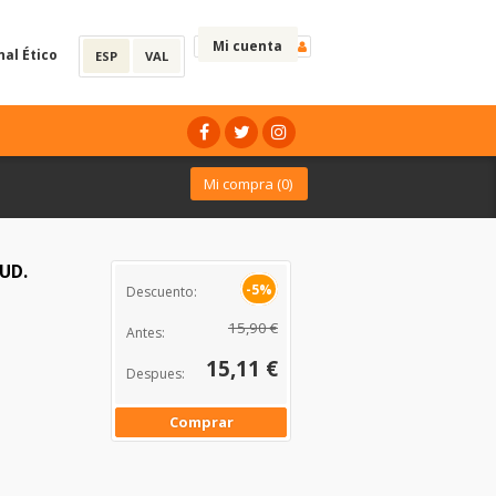
Mi cuenta
nal Ético
ESP
VAL
Mi compra (
0
)
UD.
-5%
Descuento:
15,90 €
Antes:
15,11 €
Despues:
Comprar