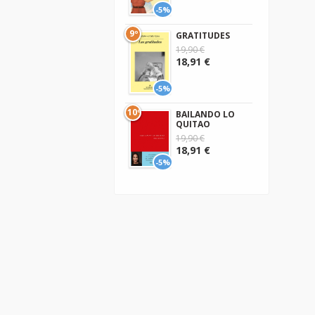
-5%
9º
GRATITUDES
19,90 €
18,91 €
-5%
10º
BAILANDO LO
QUITAO
19,90 €
18,91 €
-5%