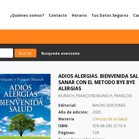
¿Quíenes somos?
Contacto
Horario
Tus Datos Seguros
Ca
Busqueda avanzada
ADIOS ALERGIAS. BIENVENIDA SAL
SANAR CON EL METODO BYE BYE
ALERGIAS
MUNSCH, FRANÇOISE;MUNSCH, FRANÇOIS
Editorial:
MACRO EDICIONES
Año de edición:
2025
Materia
Ciencias de la Salud
ISBN:
978-88-285-2170-9
Páginas:
128