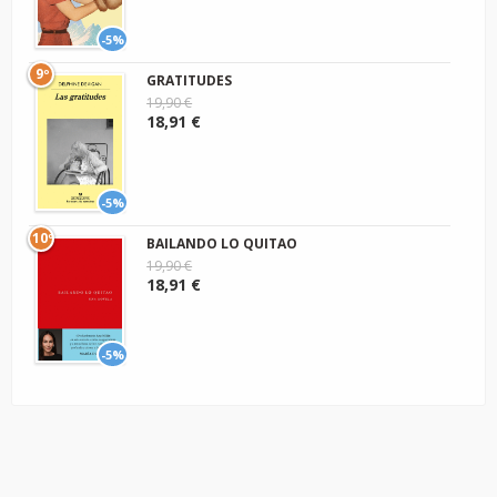
-5%
9º
GRATITUDES
19,90 €
18,91 €
-5%
10º
BAILANDO LO QUITAO
19,90 €
18,91 €
-5%