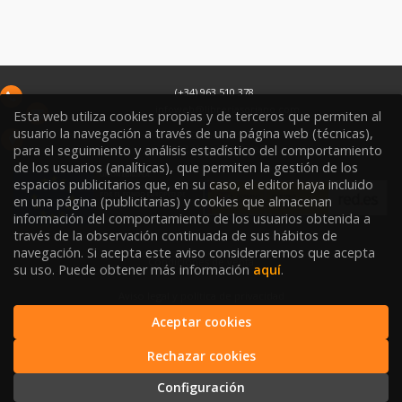
(+34) 963 510 378
infoweb@libreriasoriano.com
Esta web utiliza cookies propias y de terceros que permiten al
usuario la navegación a través de una página web (técnicas),
C/ Xàtiva 15
para el seguimiento y análisis estadístico del comportamiento
46002
Valencia
España
de los usuarios (analíticas), que permiten la gestión de los
espacios publicitarios que, en su caso, el editor haya incluido
en una página (publicitarias) y cookies que almacenan
información del comportamiento de los usuarios obtenida a
través de la observación continuada de sus hábitos de
navegación. Si acepta este aviso consideraremos que acepta
Condiciones de venta
su uso. Puede obtener más información
aquí
.
Aviso legal y política de privacidad
Aceptar cookies
Política de Protección de Datos
Rechazar cookies
Política de Cookies
Configuración
2026 © LIBRERÍA SORIANO