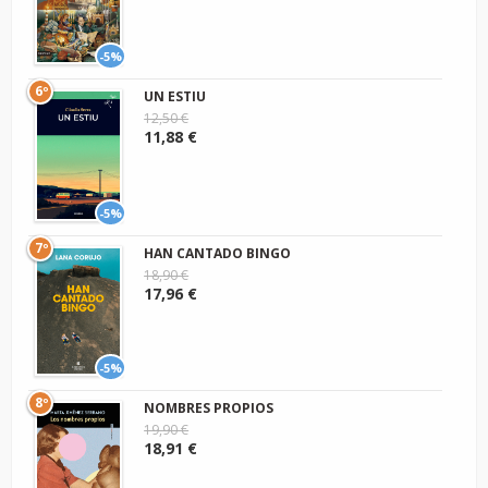
-5%
6º
UN ESTIU
12,50 €
11,88 €
-5%
7º
HAN CANTADO BINGO
18,90 €
17,96 €
-5%
8º
NOMBRES PROPIOS
19,90 €
18,91 €